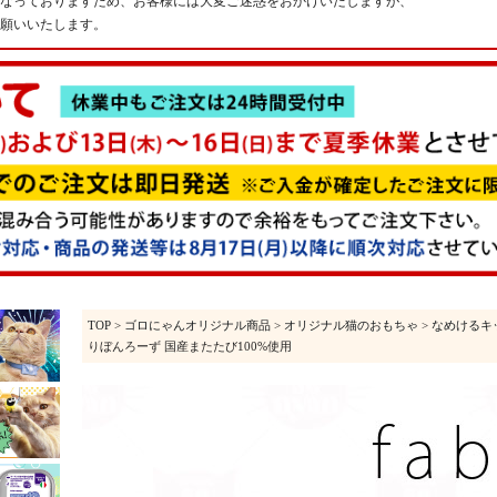
なっておりますため、お客様には大変ご迷惑をおかけいたしますが、
願いいたします。
TOP
>
ゴロにゃんオリジナル商品
>
オリジナル猫のおもちゃ
>
なめけるキ
りぼんろーず 国産またたび100%使用