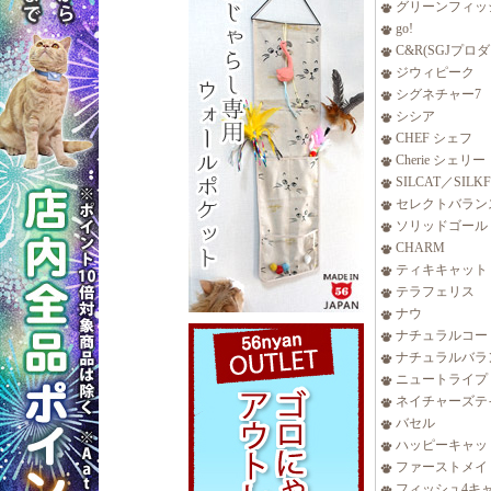
グリーンフィッ
go!
C&R(SGJプロ
ジウィピーク
シグネチャー7
シシア
CHEF シェフ
Cherie シェリー
SILCAT／SILK
セレクトバラン
ソリッドゴール
CHARM
ティキキャット
テラフェリス
ナウ
ナチュラルコー
ナチュラルバラ
ニュートライプ
ネイチャーズテ
バセル
ハッピーキャッ
ファーストメイ
フィッシュ4キ