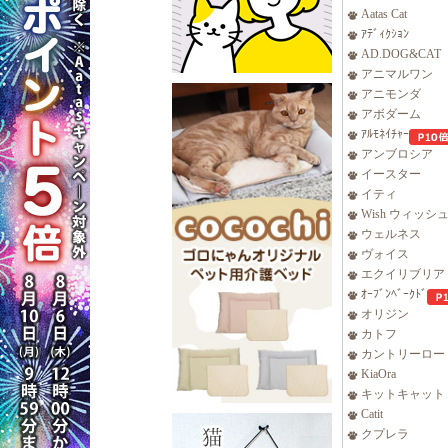
Aatas Cat
ｱﾃﾞｨｸｼｮﾝ
AD.DOG&CAT
アニマルワン
アニモンダ
アボダーム
ｱﾙﾓﾈｲﾁｬｰ
アンブロシア
イースター
イティ
Wish ウィッシ
ウェルネス
ヴォイス
エクイリブリア
ｵｰﾌﾞﾝﾍﾞｰｸﾄﾞ
オリジン
カトフ
カントリーロー
KiaOra
キットキャット
Catit
クプレラ