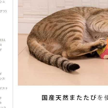
シュ
ダクツ)
FULL
ス
ド
ド
ンス
イスト
ト
ト
ャット