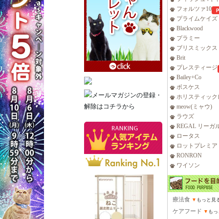
フォルツァ10
プライムケイズ
Blackwood
プラミー
ブリスミックス
Brit
プレスティージ
Bailey+Co
ボスケス
ホリスティック
meow(ミャウ)
ラウズ
REGAL リーガ
ロータス
ロットプレミア
RONRON
ワイソン
療法食
▼
もっと見
ケアフード
▼
もっ