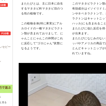
またたびとは、主に日本に自生
このマタタビラクトン類
するマタタビ科マタタビ目のつ
有効成分はイソイリドミ
る性の植物です。
ンやネペタラクトンで、
ラクトンはキャットニッ
この植物全体(特に果実)にアル
ハッカ)にも含まれるこ
カロイドの一種マタタビラクト
またたびに似た反応を得
ン類が含まれておりまして、に
が出来ます。
ゃんことにゃんこの仲間がこれ
またたびになじみのない
に反応して“ゴロにゃん”状態に
ッパやアメリカの商品で
レセピー
なるようです。
とんどキャットニップが
れていますね。
ル
る
と見る