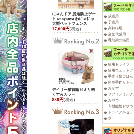
にゃんドア 脱走防止ゲー
成猫用
ト wanyanya わにゃにゃ
子猫用
大型ペットフェンス
高齢猫用
17,600円
(税込)
全世代猫用
乳幼期の猫用
猫用ドライフー
猫用ウェットフ
手作り猫ごはん
簡単手作りトッ
おかず
デイリー猫首輪10ミリ幅
くすみカラー
サプリ／ミルク
838円
(税込)
おやつ
└
機能性おやつ
トライアルセッ
水