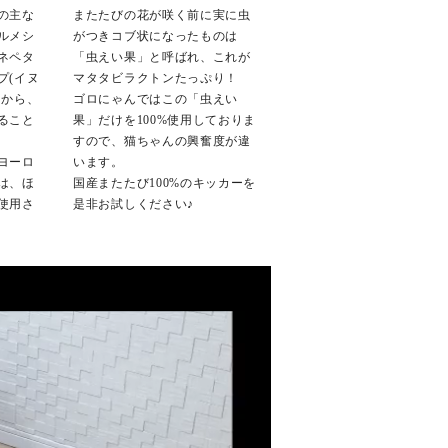
の主な
またたびの花が咲く前に実に虫
ルメシ
がつきコブ状になったものは
ネペタ
「虫えい果」と呼ばれ、これが
プ(イヌ
マタタビラクトンたっぷり！
とから、
ゴロにゃんではこの「虫えい
ること
果」だけを100%使用しておりま
すので、猫ちゃんの興奮度が違
ヨーロ
います。
は、ほ
国産またたび100%のキッカーを
使用さ
是非お試しください♪