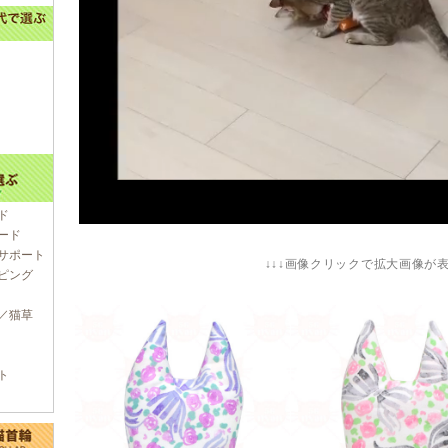
ド
ード
サポート
↓↓↓画像クリックで拡大画像が表
ピング
／猫草
ト