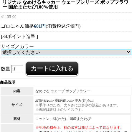
リジナル なめけるキッカー ウェーブシリーズ ポップフラワ
ー 国産またたび100%使用
41135-00
ゴロにゃん価格
681円
(消費税込:749円)
[34ポイント進呈 ]
サイズ／カラー
数量
商品説明
内容
なめける ウェーブ ポップフラワー
縦(約)32cm×横(約)8.5cm×厚み(約)4cm
サイズ
※手作りのため、大きさには多少の誤差があります。
※表記は設計上のサイズです。
素材
コットン、綿(わた)、国産またたび
※生地の都合上、柄の出方は商品によって異なります。