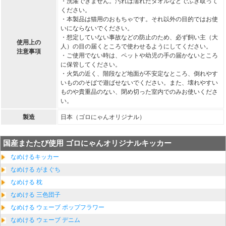
・洗濯できません。汚れは濡れたタオルなどでふき取って
ください。
・本製品は猫用のおもちゃです。それ以外の目的ではお使
いにならないでください。
・想定していない事故などの防止のため、必ず飼い主（大
使用上の
人）の目の届くところで使わせるようにしてください。
注意事項
・ご使用でない時は、ペットや幼児の手の届かないところ
に保管してください。
・火気の近く、階段など地面が不安定なところ、倒れやす
いもののそばで遊ばせないでください。また、壊れやすい
ものや貴重品のない、閉め切った室内でのみお使いくださ
い。
製造
日本（ゴロにゃんオリジナル）
国産またたび使用 ゴロにゃんオリジナルキッカー
なめけるキッカー
なめける がまぐち
なめける 枕
なめける 三色団子
なめける ウェーブ ポップフラワー
なめける ウェーブ デニム