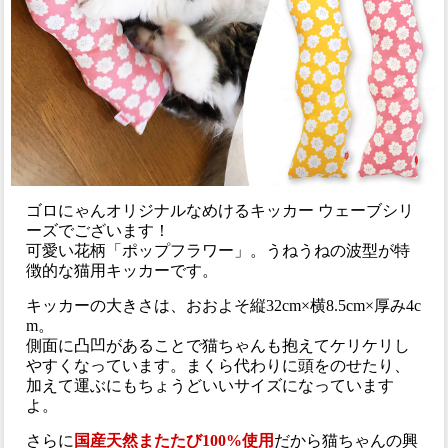
ゴロにゃんオリジナルなめけるキッカー ウェーブシリ
ーズでございます！
可愛い花柄「ポップフラワー」。うねうねの波型が特
徴的な猫用キッカーです。
キッカーの大きさは、おおよそ縦32cm×横8.5cm×厚み4c
m。
側面に凸凹があることで猫ちゃんも抱えてケリケリし
やすくなっています。まくら代わりに頭をのせたり、
加えて運ぶにもちょうどいいサイズになっています
よ。
さらに
国産天然またたび100%使用
だから猫ちゃんの興