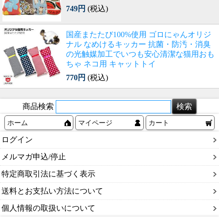
749円
(税込)
国産またたび100%使用 ゴロにゃんオリジ
ナル なめけるキッカー 抗菌・防汚・消臭
の光触媒加工でいつも安心清潔な猫用おも
ちゃ ネコ用 キャットトイ
770円
(税込)
商品検索
ホーム
マイページ
カート
ログイン
メルマガ申込/停止
特定商取引法に基づく表示
送料とお支払い方法について
個人情報の取扱いについて