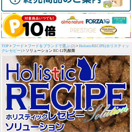
TOP
>
フード
>
フードをブランドで選ぶ (2)
>
HolisticRECIPE(ホリスティッ
クレセピー)
> ソリューション EC-12乳酸菌