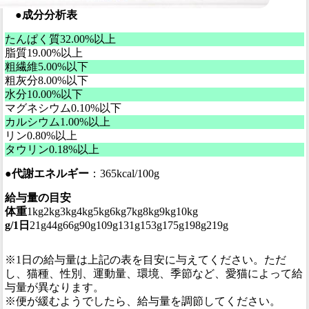
●
成分分析表
たんぱく質
32.00%以上
脂質
19.00%以上
粗繊維
5.00%以下
粗灰分
8.00%以下
水分
10.00%以下
マグネシウム
0.10%以下
カルシウム
1.00%以上
リン
0.80%以上
タウリン
0.18%以上
●
代謝エネルギー
：365kcal/100g
給与量の目安
体重
1kg
2kg
3kg
4kg
5kg
6kg
7kg
8kg
9kg
10kg
g/1日
21g
44g
66g
90g
109g
131g
153g
175g
198g
219g
※1日の給与量は上記の表を目安に与えてください。ただ
し、猫種、性別、運動量、環境、季節など、愛猫によって給
与量が異なります。
※便が緩むようでしたら、給与量を調節してください。