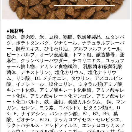
●
原材料
鶏肉、鶏肉粉、米、豆粉、鶏脂、乾燥卵製品、豆タンパ
ク、ポテトタンパク、ツナミール、ナチュラルフレーバ
ー、酵母エキス、ひまわり油、 アルファルファミール、
ビートパルプ、オーツ麦繊維、トマト粗、醸造酵母、亜
麻仁、クランベリーパウダー、チコリエキス、ユッカフ
ォーム抽出物、アカシア食物繊維、 乳酸菌末(殺菌乳酸
菌体、デキストリン)、塩化カリウム、塩化ナトリウ
ム、リン酸、DL-メチオニン、タウリン、アスコルビン
酸、イノシトール、塩化コリン、 ミネラル類(アミノ酸
キレート化鉄、アミノ酸キレート化亜鉛、アミノ酸キレ
ート化銅、アミノ酸キレート化マンガン、アミノ酸キレ
ート化コバルト、鉄、亜鉛、炭酸カルシウム、 銅、マン
ガン、セレン、ヨウ素、コバルト)、ビタミン類(A、D
3、E、ナイアシン、パントテン酸、B1、B2、B6、葉
酸、ビオチン、B12)、サッカロマイセス・セレビシエ、
ラクトバチルス・アシドフィルス、エンテロコッカスフ
ェシウム、アスペルギルス・ニガー、バチルス・サブチ