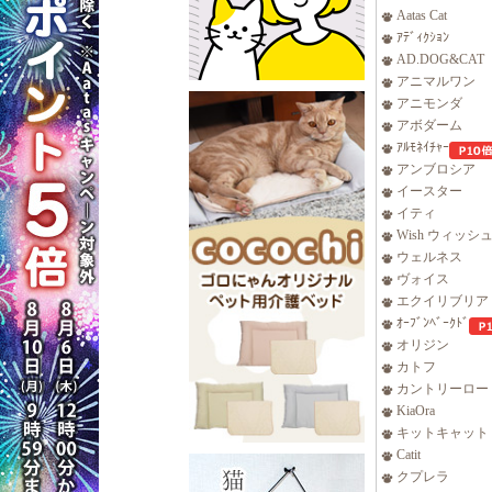
Aatas Cat
ｱﾃﾞｨｸｼｮﾝ
AD.DOG&CAT
アニマルワン
アニモンダ
アボダーム
ｱﾙﾓﾈｲﾁｬｰ
アンブロシア
イースター
イティ
Wish ウィッシ
ウェルネス
ヴォイス
エクイリブリア
ｵｰﾌﾞﾝﾍﾞｰｸﾄﾞ
オリジン
カトフ
カントリーロー
KiaOra
キットキャット
Catit
クプレラ