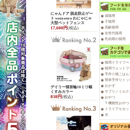
にゃんドア 脱走防止ゲー
成猫用
ト wanyanya わにゃにゃ
子猫用
大型ペットフェンス
高齢猫用
17,600円
(税込)
全世代猫用
乳幼期の猫用
猫用ドライフー
猫用ウェットフ
手作り猫ごはん
簡単手作りトッ
おかず
デイリー猫首輪10ミリ幅
くすみカラー
サプリ／ミルク
838円
(税込)
おやつ
└
機能性おやつ
トライアルセッ
水