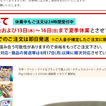
なっておりますため、お客様には大変ご迷惑をおかけいたしますが、
願いいたします。
TOP
>
フード
>
フードをブランドで選ぶ (3)
>
ナチュラルコード
> ナチュ
85g×12缶セット (53120) 成猫用 イタリア 素材缶