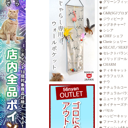
グリーンフィッ
go!
C&R(SGJプロ
ジウィピーク
シグネチャー7
シシア
CHEF シェフ
Cherie シェリー
SILCAT／SILK
セレクトバラン
ソリッドゴール
CHARM
ティキキャット
テラフェリス
ナウ
ナチュラルコー
ナチュラルバラ
ニュートライプ
ネイチャーズテ
バセル
ハッピーキャッ
ファーストメイ
フィッシュ4キ