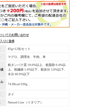
量
85g×12缶セット
料
マグロ、調理水、牛肉、米
粗タンパク質 19.0%以上、粗脂肪 0.4%以
分値
上、粗繊維 1.0%以下、粗灰分 3.0%以下、
水分 80.0%以下
ネル
74.9Kcal/100g
国
タイ
元
Natural Line（イタリア）