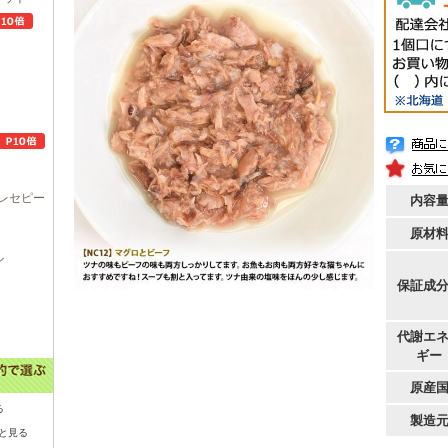
レセピー
内容
原材
ル
保証成
代謝エ
ギー
原産
る
製造
と見る