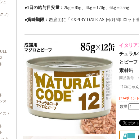
シュ
●1日の給与目安量：
2kg＝85g、4kg＝170g、6kg＝255g
ダクツ)
●賞味期限：
缶底面に「EXPIRY DATE AS 日/月/年-ロ
イタリア
FULL
チュラル
ス
とビーフ 8
ド
素材缶
商品番号 e70
ゴロにゃ
ド
[234ポイント
ンス
数量
イスト
ト
ト
ャット