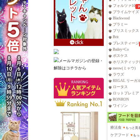
フォルツァ10
プライムケイズ
Blackwood
プラミー
ブリスミックス
Brit
プレスティージ
Bailey+Co
ボスケス
ホリスティック
meow(ミャウ)
ラウズ
REGAL リーガ
ロータス
ロットプレミア
RONRON
ワイソン
療法食
▼
もっと見
ケアフード
▼
もっ