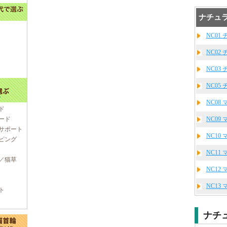
ナチュ
NC01
NC02
NC03
NC05
NC08
ド
ード
NC09
サポート
NC10
ピング
NC11
／猫草
NC12
NC13
ト
ナチ