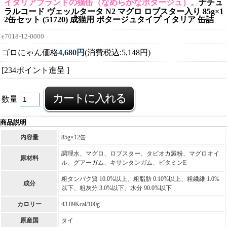
イタリアブランドの猫缶（なめらかなポタージュ）。
ナチュ
ラルコード ヴェッルタータ N2 マグロ ロブスター入り 85g×1
2缶セット (51720) 成猫用 ポタージュタイプ イタリア 缶詰
e7018-12-0000
ゴロにゃん価格
4,680円
(消費税込:5,148円)
[234ポイント進呈 ]
数量
商品説明
内容量
85g×12缶
調理水、マグロ、ロブスター、タピオカ澱粉、マグロオイ
原材料
ル、グアーガム、キサンタンガム、ビタミンE
粗タンパク質 10.0%以上、粗脂肪 0.10%以上、粗繊維 1.0%
成分
以下、粗灰分 3.0%以下、水分 90.0%以下
カロリー
43.89Kcal/100g
原産国
タイ