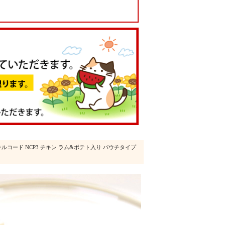
ラルコード NCP3 チキン ラム&ポテト入り パウチタイプ