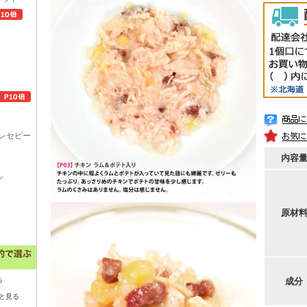
レセピー
内容
ル
原材
る
成分
と見る