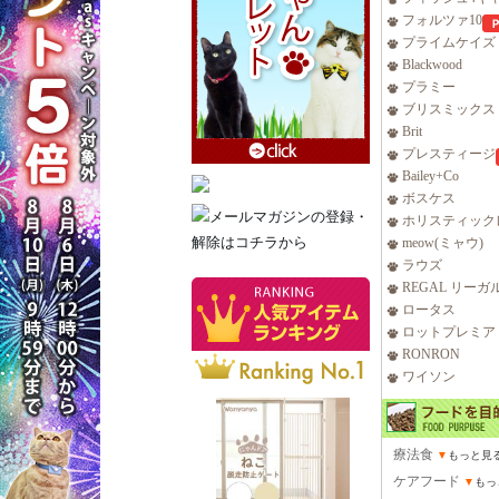
フォルツァ10
プライムケイズ
Blackwood
プラミー
ブリスミックス
Brit
プレスティージ
Bailey+Co
ボスケス
ホリスティック
meow(ミャウ)
ラウズ
REGAL リーガ
ロータス
ロットプレミア
RONRON
ワイソン
療法食
▼
もっと見
ケアフード
▼
もっ