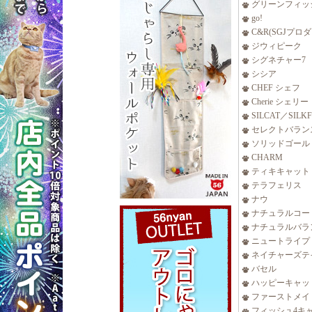
グリーンフィッ
go!
C&R(SGJプロ
ジウィピーク
シグネチャー7
シシア
CHEF シェフ
Cherie シェリー
SILCAT／SILK
セレクトバラン
ソリッドゴール
CHARM
ティキキャット
テラフェリス
ナウ
ナチュラルコー
ナチュラルバラ
ニュートライプ
ネイチャーズテ
バセル
ハッピーキャッ
ファーストメイ
フィッシュ4キ