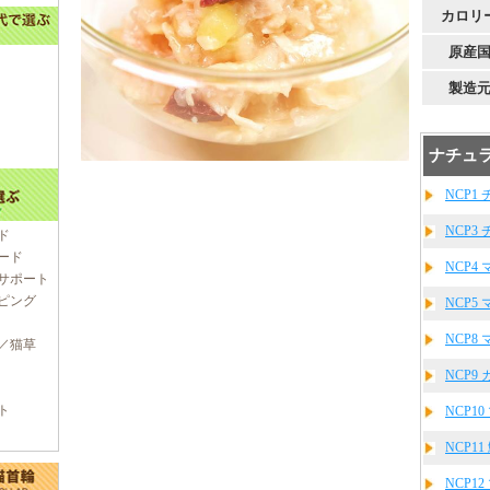
カロリ
原産
製造
ナチュラ
NCP1 
NCP3
ド
ード
NCP4 
サポート
ピング
NCP5
NCP8 
／猫草
NCP9
ト
NCP1
NCP11
NCP1