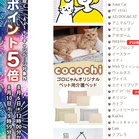
Aatas Cat
ｱﾃﾞｨｸｼｮﾝ
AD.DOG&CAT
アニマルワン
アニモンダ
アボダーム
ｱﾙﾓﾈｲﾁｬｰ
アンブロシア
イースター
イティ
Wish ウィッシ
ウェルネス
ヴォイス
エクイリブリア
ｵｰﾌﾞﾝﾍﾞｰｸﾄﾞ
オリジン
カトフ
カントリーロー
KiaOra
キットキャット
Catit
クプレラ