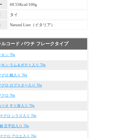
ー
69.55Kcal/100g
国
タイ
元
Natural Line（イタリア）
ルコード パウチ フレークタイプ
チキン 70g
 チキン ラム＆ポテト入り 70g
マグロ 鯛入り 70g
 マグロ ロブスター入り 70g
マグロ 70g
 カツオ すり身入り 70g
0 マグロ シラス入り 70g
 鯛 舌平目入り 70g
2 マグロ アロエ入り 70g