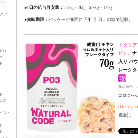
シュ
●1日の給与目安量：
2-5kg＝70g、6-9kg＝140g
ダクツ)
●賞味期限：
パッケージ裏面に「年 月 日」の順で記載。
イタリア
FULL
ピ）。
ナ
ス
入り パウチ
ド
レークタ
商品番号 e70
ド
ゴロにゃ
ンス
[18ポイント
イスト
数量
ト
ト
ャット