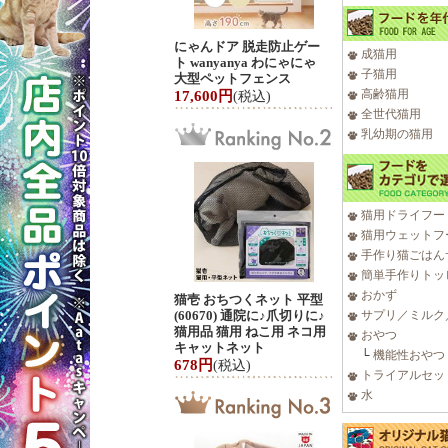
にゃんドア 脱走防止ゲー
成猫用
ト wanyanya わにゃにゃ
子猫用
大型ペットフェンス
高齢猫用
17,600円
(税込)
全世代猫用
乳幼期の猫用
猫用ドライフー
猫用ウェットフ
手作り猫ごはん
簡単手作りトッ
おかず
猫壱 おちつくネット 平型
(60670) 通院に♪爪切りに♪
サプリ／ミルク
猫用品 猫用 ねこ用 ネコ用
おやつ
キャットネット
└
機能性おやつ
678円
(税込)
トライアルセッ
水