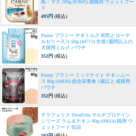
鳥・マス 100g (83845) 成猫用 ウェットフー
ド
495円
(税込)
Pramy プラミー ヤギミルク 初乳とローヤ
ルゼリー入り 60g (44713) 生後1週間以上の
犬猫用ミルク パウチ
352円
(税込)
Pramy プラミー ミッドナイト チキンムー
ス 80g (44836) 総合栄養食 1歳以上 成猫用
パウチ
352円
(税込)
テラフェリス TerraFelis マルチプロテイン
シリーズ ラム＆チキン 80g (09614) 猫用 ウ
ェットフード 缶詰
583円
(税込)