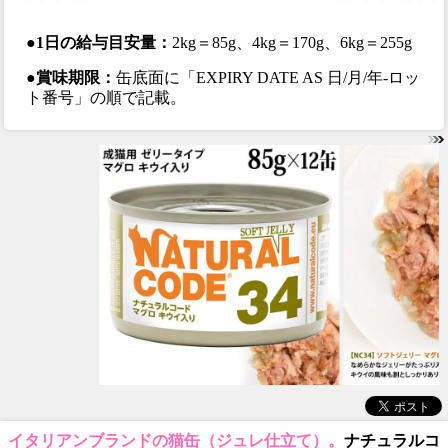
●1日の給与目安量：
2kg＝85g、4kg＝170g、6kg＝255g
●賞味期限：
缶底面に「EXPIRY DATE AS 日/月/年-ロッ
ト番号」の順で記載。
イタリアンブランドの猫缶（ジュレ仕立て）。
ナチュラルコ