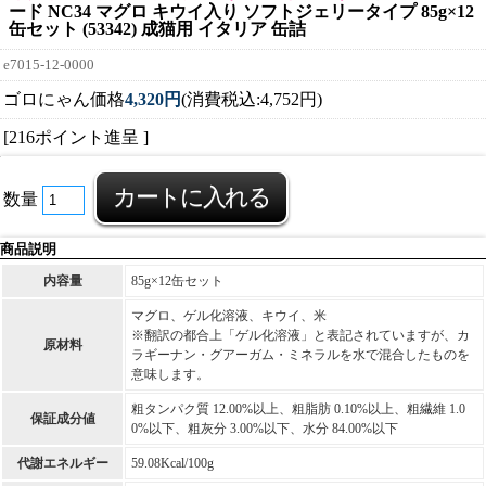
ード NC34 マグロ キウイ入り ソフトジェリータイプ 85g×12
缶セット (53342) 成猫用 イタリア 缶詰
e7015-12-0000
ゴロにゃん価格
4,320円
(消費税込:4,752円)
[216ポイント進呈 ]
数量
商品説明
内容量
85g×12缶セット
マグロ、ゲル化溶液、キウイ、米
※翻訳の都合上「ゲル化溶液」と表記されていますが、カ
原材料
ラギーナン・グアーガム・ミネラルを水で混合したものを
意味します。
粗タンパク質 12.00%以上、粗脂肪 0.10%以上、粗繊維 1.0
保証成分値
0%以下、粗灰分 3.00%以下、水分 84.00%以下
代謝エネルギー
59.08Kcal/100g