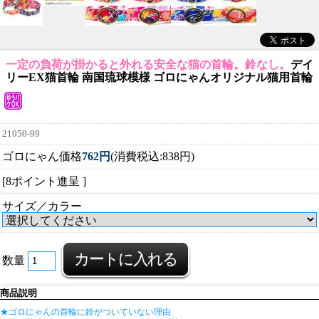
一定の負荷が掛かると外れる安全な猫の首輪。鈴なし。
デイ
リーEX猫首輪 南国琉球模様 ゴロにゃんオリジナル猫用首輪
21050-99
ゴロにゃん価格
762円
(消費税込:838円)
[8ポイント進呈 ]
サイズ／カラー
数量
商品説明
★ゴロにゃんの首輪に鈴がついていない理由