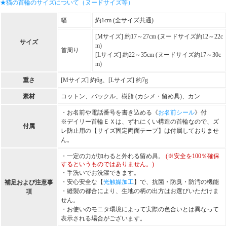
★猫の首輪のサイズについて（ヌードサイズ等）
幅
約1cm (全サイズ共通)
[Mサイズ] 約17～27cm (ヌードサイズ約12～22c
サイズ
m)
首周り
[Lサイズ] 約22～35cm (ヌードサイズ約17～30c
m)
重さ
[Mサイズ] 約6g、[Lサイズ] 約7g
素材
コットン、バックル、樹脂 (カシメ・留め具)、カン
・お名前や電話番号を書き込める《
お名前シール
》付
※デイリー首輪ＥＸは、ずれにくい構造の首輪なので、ズ
付属
レ防止用の【サイズ固定両面テープ】は付属しておりませ
ん。
・一定の力が加わると外れる留め具。
(※安全を100％確保
するというものではありません。)
・手洗いでお洗濯できます。
・安心安全な【
光触媒加工
】で、抗菌・防臭・防汚の機能
補足および注意事
・縫製の都合により、生地の柄の出方はお選びいただけま
項
せん。
・お使いのモニタ環境によって実際の色合いとは異なって
表示される場合がございます。