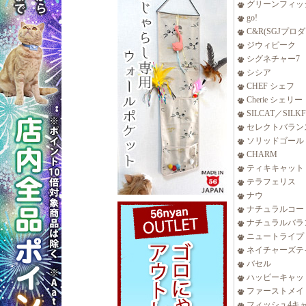
グリーンフィッ
go!
C&R(SGJプロ
ジウィピーク
シグネチャー7
シシア
CHEF シェフ
Cherie シェリー
SILCAT／SILK
セレクトバラン
ソリッドゴール
CHARM
ティキキャット
テラフェリス
ナウ
ナチュラルコー
ナチュラルバラ
ニュートライプ
ネイチャーズテ
バセル
ハッピーキャッ
ファーストメイ
フィッシュ4キ