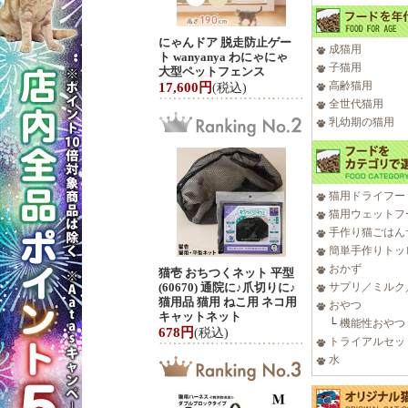
にゃんドア 脱走防止ゲー
成猫用
ト wanyanya わにゃにゃ
子猫用
大型ペットフェンス
高齢猫用
17,600円
(税込)
全世代猫用
乳幼期の猫用
猫用ドライフー
猫用ウェットフ
手作り猫ごはん
簡単手作りトッ
おかず
猫壱 おちつくネット 平型
(60670) 通院に♪爪切りに♪
サプリ／ミルク
猫用品 猫用 ねこ用 ネコ用
おやつ
キャットネット
└
機能性おやつ
678円
(税込)
トライアルセッ
水