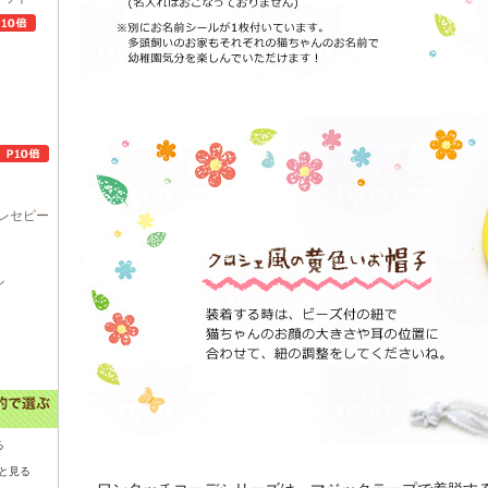
レセピー
ル
る
と見る