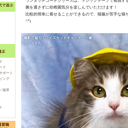
ワンタッチコーデシリーズは、マジックテープで着脱す
腕を通さずに幼稚園気分を楽しんでいただけます！
比較的簡単に着せることができるので、猫服が苦手な猫ち
^*)
ド
ード
サポート
ピング
／猫草
ト