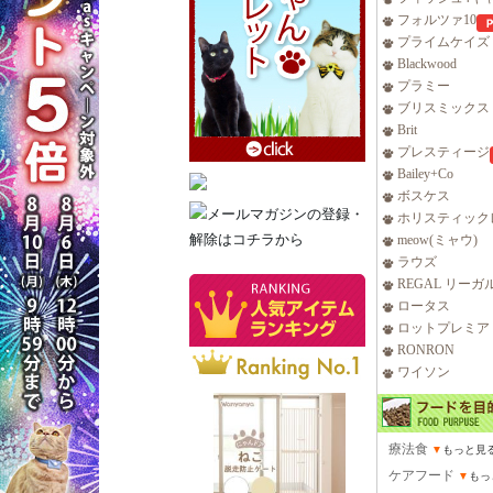
フォルツァ10
プライムケイズ
Blackwood
プラミー
ブリスミックス
Brit
プレスティージ
Bailey+Co
ボスケス
ホリスティック
meow(ミャウ)
ラウズ
REGAL リーガ
ロータス
ロットプレミア
RONRON
ワイソン
療法食
▼
もっと見
ケアフード
▼
もっ