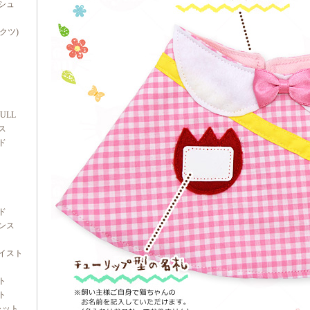
シュ
ダクツ)
FULL
ス
ド
ド
ンス
イスト
ト
ト
ャット