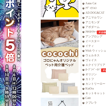
Aatas Cat
ｱﾃﾞｨｸｼｮﾝ
AD.DOG&CAT
アニマルワン
アニモンダ
アボダーム
ｱﾙﾓﾈｲﾁｬｰ
アンブロシア
イースター
イティ
Wish ウィッシ
ウェルネス
ヴォイス
エクイリブリア
ｵｰﾌﾞﾝﾍﾞｰｸﾄﾞ
オリジン
カトフ
カントリーロー
KiaOra
キットキャット
Catit
クプレラ