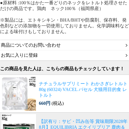
●原材料 :100％はかた一番どりのネックをレトルト処理させた
だけの商品です。鶏肉 ネック100％（福岡県産）
※製品には、エトキシキン・BHA/BHTや防腐剤、保存料、発
色剤などの添加物を一切使用しておりません。化学調味料など
による味付けもしておりません。
商品についてのお問い合わせ
お気に入りに登録
この商品を見た人は、こちらの商品もチェックしています！
ナチュラルサプリミート わかさぎレトルト
80g (60324) VACEL バセル 犬猫用目的食 レ
トルト
660円
(税込)
【訳有り：サビ・凹み缶等 賞味期限2028年
8月】EQUILIBRIA エクイリブリア 鹿肉＆