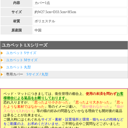
内容
カバー1点
サイズ
約W27.5cm×D33.5cm×H5cm
材質
ポリエステル
原産国
中国
ユカペット LXシリーズ
ユカペット Sサイズ
ユカペット Mサイズ
ユカペット 丸型
専用カバー
Sサイズ
/
丸型
ベッド・マットにつきましては、衛生管理の都合上、
使用の未済を問わず
お客
様都合による返品をお断りしております。
恐れ入りますが、「
思ったより小さかった
」「
思ったより大きかった
」「
思っ
たような素材ではなかった
」等のイメージ違い、「
猫が使わなかった
」「
猫が
入らない(入れない)
」等の猫の好みの問題などいかなる理由でも開封後の返品
は承ることが出来ません。
ご購入時にはくれぐれも
サイズ・素材・設置場所と環境・猫ちゃんの性格など
をご勘案の上、お求めくださいませ。
ご不明な点やご質問などございました