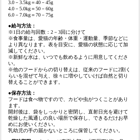
3.0－3.5kg＝40－45g
4.0－5.0kg＝50－60g
6.0－7.0kg＝70－75g
●給与方法：
※1日の給与回数：2－3回に分けて
※食事量は、愛猫の年齢・体重・運動量、季節などに
より異なります。表を目安に、愛猫の状態に応じて加
減してください。
※新鮮な水は、いつでも飲めるように用意してくださ
い。
※他のフードからの切り替えは、従来のフードに2割く
らいを混ぜて与え、徐々に増やしていけば自然と切り
替えることができます。
●保存方法：
フードは食べ物ですので、カビや虫がつくことがあり
ます。
開封後は、袋をしっかりと密閉し、直射日光を避けて
乾燥した風通しの良い場所で保存し、できるだけお早
めにお使いください。
乳幼児の手の届かないところに保管してください。