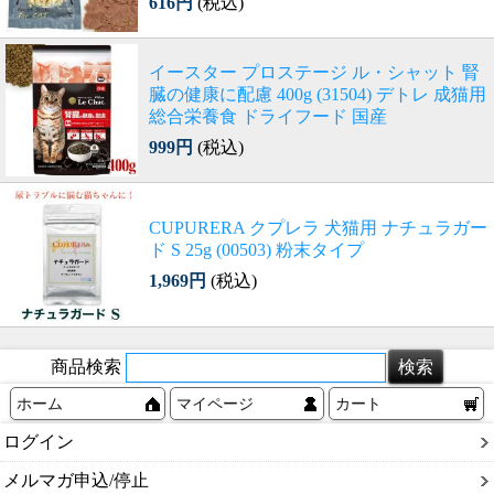
616円
(税込)
イースター プロステージ ル・シャット 腎
臓の健康に配慮 400g (31504) デトレ 成猫用
総合栄養食 ドライフード 国産
999円
(税込)
CUPURERA クプレラ 犬猫用 ナチュラガー
ド S 25g (00503) 粉末タイプ
1,969円
(税込)
商品検索
ホーム
マイページ
カート
ログイン
メルマガ申込/停止