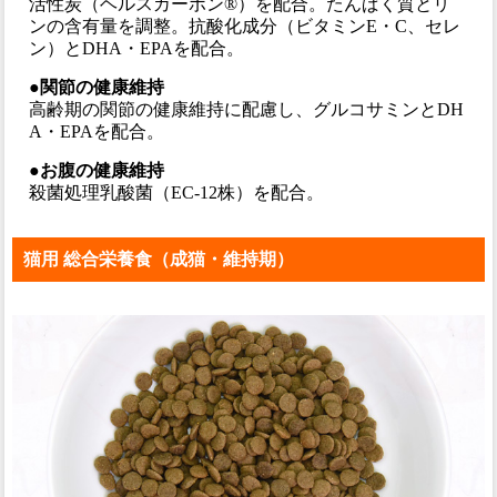
活性炭（ヘルスカーボン®）を配合。たんぱく質とリ
ンの含有量を調整。抗酸化成分（ビタミンE・C、セレ
ン）とDHA・EPAを配合。
●関節の健康維持
高齢期の関節の健康維持に配慮し、グルコサミンとDH
A・EPAを配合。
●お腹の健康維持
殺菌処理乳酸菌（EC-12株）を配合。
猫用 総合栄養食（成猫・維持期）