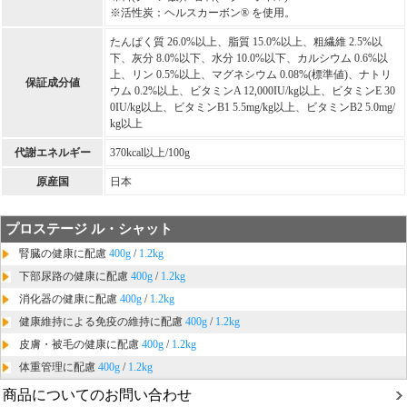
※活性炭：ヘルスカーボン® を使用。
たんぱく質 26.0%以上、脂質 15.0%以上、粗繊維 2.5%以
下、灰分 8.0%以下、水分 10.0%以下、カルシウム 0.6%以
上、リン 0.5%以上、マグネシウム 0.08%(標準値)、ナトリ
保証成分値
ウム 0.2%以上、ビタミンA 12,000IU/kg以上、ビタミンE 30
0IU/kg以上、ビタミンB1 5.5mg/kg以上、ビタミンB2 5.0mg/
kg以上
代謝エネルギー
370kcal以上/100g
原産国
日本
プロステージ ル・シャット
腎臓の健康に配慮
400g
/
1.2kg
下部尿路の健康に配慮
400g
/
1.2kg
消化器の健康に配慮
400g
/
1.2kg
健康維持による免疫の維持に配慮
400g
/
1.2kg
皮膚・被毛の健康に配慮
400g
/
1.2kg
体重管理に配慮
400g
/
1.2kg
商品についてのお問い合わせ