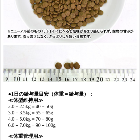
●1日の給与量目安（体重＝給与量）：
≪体型維持用≫
2.0－2.5kg＝40－50g
3.0－3.5kg＝55－65g
4.0－5.0kg＝70－80g
6.0－7.0kg＝90－100g
≪体重管理用≫