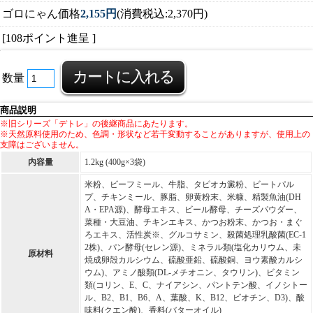
ゴロにゃん価格
2,155円
(消費税込:2,370円)
[108ポイント進呈 ]
数量
商品説明
※旧シリーズ「デトレ」の後継商品にあたります。
※天然原料使用のため、色調・形状など若干変動することがありますが、使用上の
支障はございません。
内容量
1.2kg (400g×3袋)
米粉、ビーフミール、牛脂、タピオカ澱粉、ビートパル
プ、チキンミール、豚脂、卵黄粉末、米糠、精製魚油(DH
A・EPA源)、酵母エキス、ビール酵母、チーズパウダー、
菜種・大豆油、チキンエキス、かつお粉末、かつお・まぐ
ろエキス、活性炭※、グルコサミン、殺菌処理乳酸菌(EC-1
2株)、パン酵母(セレン源)、ミネラル類(塩化カリウム、未
原材料
焼成卵殻カルシウム、硫酸亜鉛、硫酸銅、ヨウ素酸カルシ
ウム)、アミノ酸類(DL-メチオニン、タウリン)、ビタミン
類(コリン、E、C、ナイアシン、パントテン酸、イノシトー
ル、B2、B1、B6、A、葉酸、K、B12、ビオチン、D3)、酸
味料(クエン酸)、香料(バターオイル)