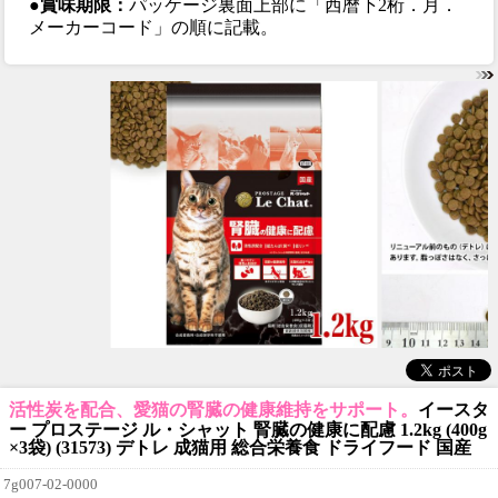
●賞味期限：
パッケージ裏面上部に「西暦下2桁．月．
メーカーコード」の順に記載。
活性炭を配合、愛猫の腎臓の健康維持をサポート。
イースタ
ー プロステージ ル・シャット 腎臓の健康に配慮 1.2kg (400g
×3袋) (31573) デトレ 成猫用 総合栄養食 ドライフード 国産
7g007-02-0000