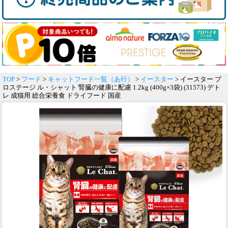
TOP
>
フード
>
キャットフード一覧（あ行）
>
イースター
> イースター プ
ロステージ ル・シャット 腎臓の健康に配慮 1.2kg (400g×3袋) (31573) デト
レ 成猫用 総合栄養食 ドライフード 国産