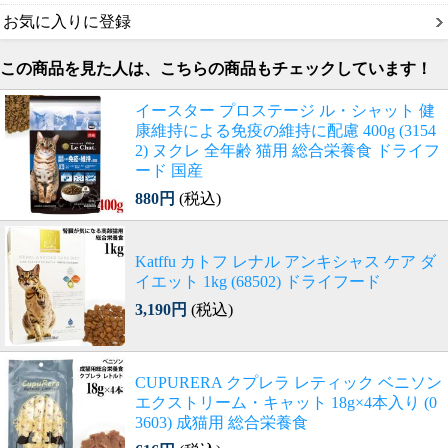
お気に入りに登録
この商品を見た人は、こちらの商品もチェックしています！
イースター プロステージ ル・シャット 健
康維持による免疫の維持に配慮 400g (3154
2) ヌクレ 全年齢 猫用 総合栄養食 ドライフ
ード 国産
880円
(税込)
Katffu カトフ レナル アンキシャス ケア ダ
イエット 1kg (68502) ドライフード
3,190円
(税込)
CUPURERA クプレラ レティック ベニソン
エクストリーム・キャット 18g×4本入り (0
3603) 成猫用 総合栄養食