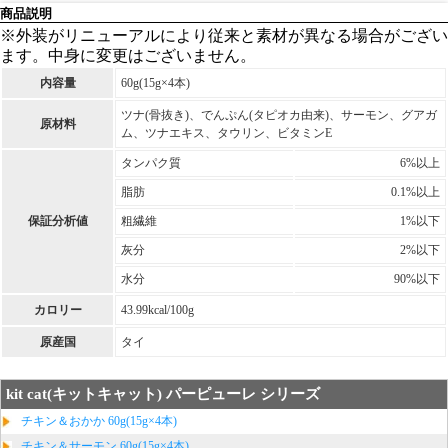
商品説明
※外装がリニューアルにより従来と素材が異なる場合がござい
ます。中身に変更はございません。
内容量
60g(15g×4本)
ツナ(骨抜き)、でんぷん(タピオカ由来)、サーモン、グアガ
原材料
ム、ツナエキス、タウリン、ビタミンE
タンパク質
6%以上
脂肪
0.1%以上
保証分析値
粗繊維
1%以下
灰分
2%以下
水分
90%以下
カロリー
43.99kcal/100g
原産国
タイ
kit cat(キットキャット) パーピューレ シリーズ
チキン＆おかか 60g(15g×4本)
チキン＆サーモン 60g(15g×4本)