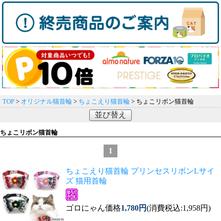
TOP
>
オリジナル猫首輪
>
ちょこえり猫首輪
> ちょこリボン猫首輪
並び替え
ちょこリボン猫首輪
1
ちょこえり猫首輪 プリンセスリボンLサイ
ズ 猫用首輪
ゴロにゃん価格
1,780円
(消費税込:1,958円)