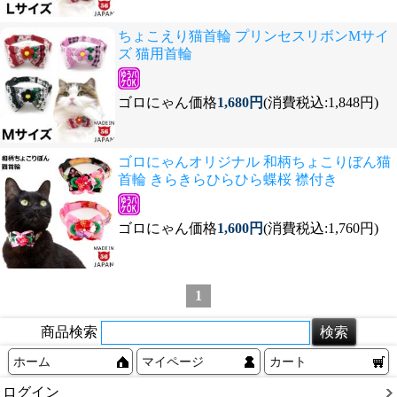
ちょこえり猫首輪 プリンセスリボンMサイ
ズ 猫用首輪
ゴロにゃん価格
1,680円
(消費税込:1,848円)
ゴロにゃんオリジナル 和柄ちょこりぼん猫
首輪 きらきらひらひら蝶桜 襟付き
ゴロにゃん価格
1,600円
(消費税込:1,760円)
1
商品検索
ホーム
マイページ
カート
ログイン