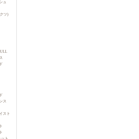
シュ
ダクツ)
FULL
ス
ド
ド
ンス
イスト
ト
ト
ャット