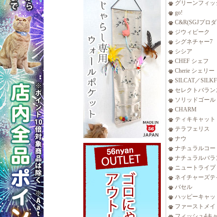
グリーンフィッ
go!
C&R(SGJプロ
ジウィピーク
シグネチャー7
シシア
CHEF シェフ
Cherie シェリー
SILCAT／SILK
セレクトバラン
ソリッドゴール
CHARM
ティキキャット
テラフェリス
ナウ
ナチュラルコー
ナチュラルバラ
ニュートライプ
ネイチャーズテ
バセル
ハッピーキャッ
ファーストメイ
フィッシュ4キ