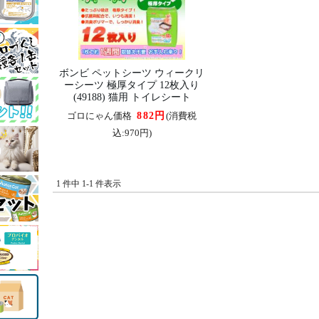
ボンビ ペットシーツ ウィークリ
ーシーツ 極厚タイプ 12枚入り
(49188) 猫用 トイレシート
882円
ゴロにゃん価格
(消費税
込:970円)
1 件中 1-1 件表示