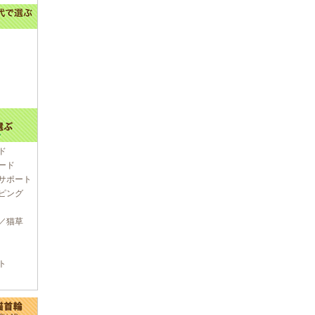
ド
ード
サポート
ピング
／猫草
ト