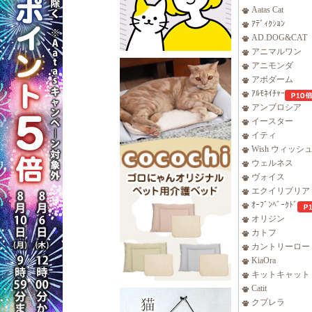
Aatas Cat
ｱﾃﾞｨｸｼｮﾝ
AD.DOG&CAT
アニマルワン
アニモンダ
アボダーム
ｱﾙﾓﾈｲﾁｬｰ
アンブロシア
イースター
イティ
Wish ウィッシ
ウェルネス
ヴォイス
エクイリブリア
ｵｰﾌﾞﾝﾍﾞｰｸﾄﾞ
オリジン
カトフ
カントリーロー
KiaOra
キットキャット
Catit
クプレラ