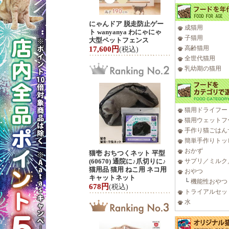
にゃんドア 脱走防止ゲー
成猫用
ト wanyanya わにゃにゃ
子猫用
大型ペットフェンス
高齢猫用
17,600円
(税込)
全世代猫用
乳幼期の猫用
猫用ドライフー
猫用ウェットフ
手作り猫ごはん
簡単手作りトッ
おかず
猫壱 おちつくネット 平型
(60670) 通院に♪爪切りに♪
サプリ／ミルク
猫用品 猫用 ねこ用 ネコ用
おやつ
キャットネット
└
機能性おやつ
678円
(税込)
トライアルセッ
水