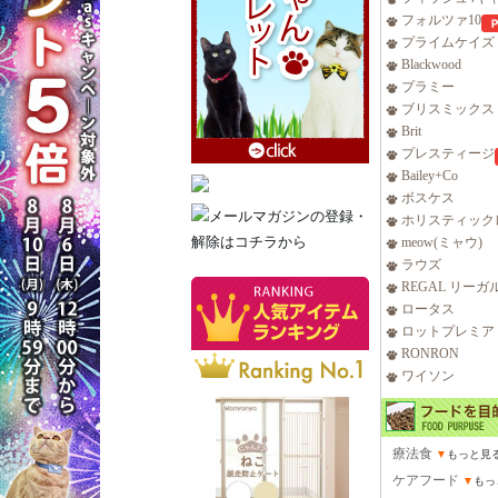
フォルツァ10
プライムケイズ
Blackwood
プラミー
ブリスミックス
Brit
プレスティージ
Bailey+Co
ボスケス
ホリスティック
meow(ミャウ)
ラウズ
REGAL リーガ
ロータス
ロットプレミア
RONRON
ワイソン
療法食
▼
もっと見
ケアフード
▼
もっ