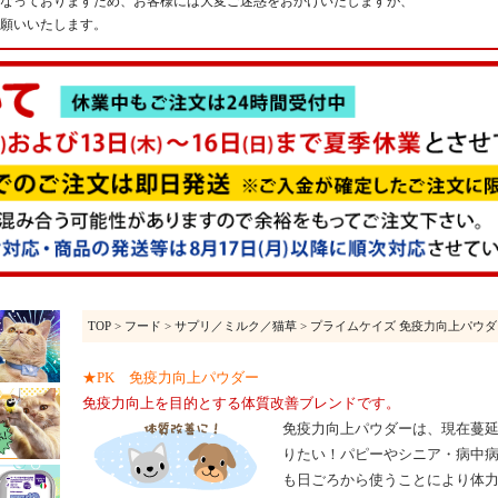
なっておりますため、お客様には大変ご迷惑をおかけいたしますが、
願いいたします。
TOP
>
フード
>
サプリ／ミルク／猫草
> プライムケイズ 免疫力向上パウダー 3
★PK 免疫力向上パウダー
免疫力向上を目的とする体質改善ブレンドです。
免疫力向上パウダーは、現在蔓
りたい！パピーやシニア・病中
も日ごろから使うことにより体