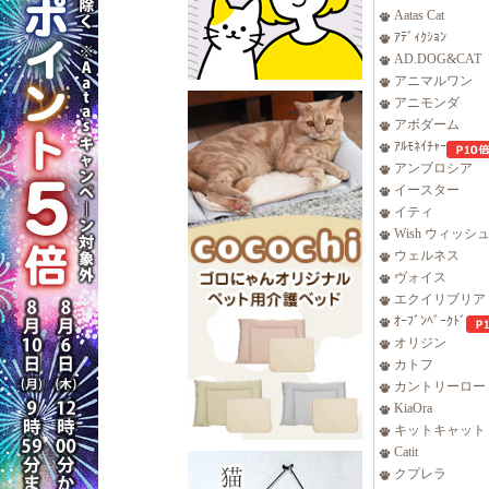
Aatas Cat
ｱﾃﾞｨｸｼｮﾝ
AD.DOG&CAT
アニマルワン
アニモンダ
アボダーム
ｱﾙﾓﾈｲﾁｬｰ
アンブロシア
イースター
イティ
Wish ウィッシ
ウェルネス
ヴォイス
エクイリブリア
ｵｰﾌﾞﾝﾍﾞｰｸﾄﾞ
オリジン
カトフ
カントリーロー
KiaOra
キットキャット
Catit
クプレラ