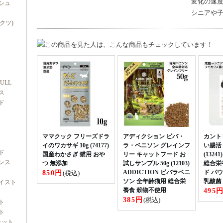
変化の速
シュ
シニアや
ダクツ)
FULL
ス
ド
ママクック フリーズドラ
アディクション ビバ・
カント
イのワカサギ 10g (74177)
ラ・ベニソン グレインフ
い腸活 
ド
国産わかさぎ 猫用 おや
リー キャットフード お
(132
ンス
つ 無添加
試しサンプル 50g (12103)
総合栄
850円
ADDICTION ビバラベニ
ド パ
(税込)
ソン 全年齢猫用 総合栄
乳酸菌
イスト
養食 穀物不使用
495
385円
(税込)
ト
ト
ャット