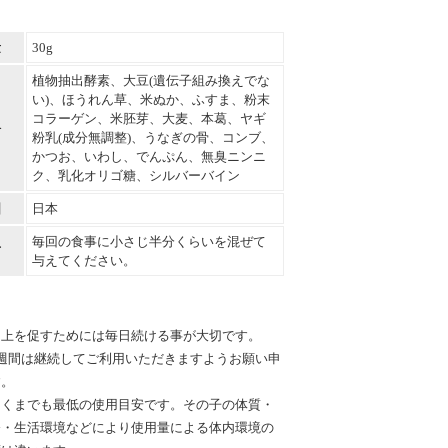
量
30g
植物抽出酵素、大豆(遺伝子組み換えでな
い)、ほうれん草、米ぬか、ふすま、粉末
コラーゲン、米胚芽、大麦、本葛、ヤギ
料
粉乳(成分無調整)、うなぎの骨、コンブ、
かつお、いわし、でんぷん、無臭ニンニ
ク、乳化オリゴ糖、シルバーバイン
国
日本
毎回の食事に小さじ半分くらいを混ぜて
方
与えてください。
向上を促すためには毎日続ける事が大切です。
週間は継続してご利用いただきますようお願い申
す。
あくまでも最低の使用目安です。その子の体質・
齢・生活環境などにより使用量による体内環境の