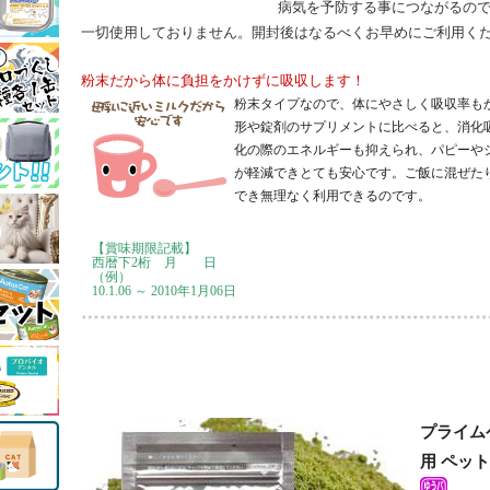
病気を予防する事につながるの
一切使用しておりません。開封後はなるべくお早めにご利用く
粉末だから体に負担をかけずに吸収します！
粉末タイプなので、体にやさしく吸収率も
形や錠剤のサプリメントに比べると、消化
化の際のエネルギーも抑えられ、パピーや
が軽減できとても安心です。ご飯に混ぜた
でき無理なく利用できるのです。
【賞味期限記載】
西暦下2桁 月 日
（例）
10.1.06 ～ 2010年1月06日
プライムケ
用 ペッ