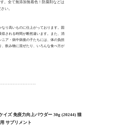
です。全て無添加無着色！防腐剤などは
ださい。
かなり高いものに仕上がっております。固
吸収される時間が断然違います。また、消
シニア・病中病後の子たちには、体の負担
り、飲み物に混ぜたり、いろんな食べ方が
イズ 免疫力向上パウダー 30g (20244) 猫
ト用 サプリメント