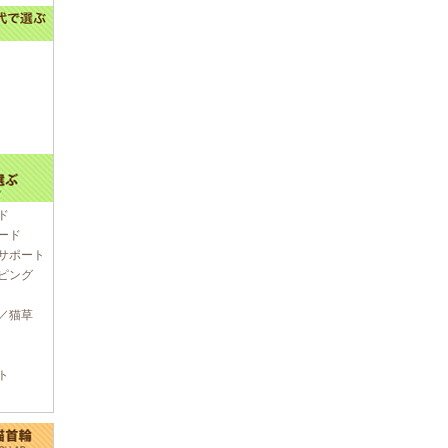
ド
ード
サポート
ピング
／猫草
ト