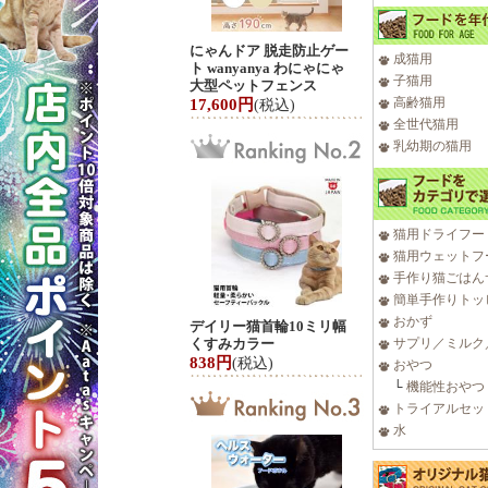
にゃんドア 脱走防止ゲー
成猫用
ト wanyanya わにゃにゃ
子猫用
大型ペットフェンス
高齢猫用
17,600円
(税込)
全世代猫用
乳幼期の猫用
猫用ドライフー
猫用ウェットフ
手作り猫ごはん
簡単手作りトッ
おかず
デイリー猫首輪10ミリ幅
くすみカラー
サプリ／ミルク
838円
(税込)
おやつ
└
機能性おやつ
トライアルセッ
水