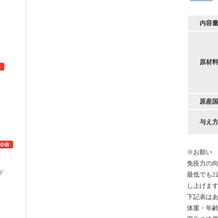
内容
原材
原産
ュ
与え
※お願い
免疫力の
ド
最低でも2
し上げま
下記表は
体重・年