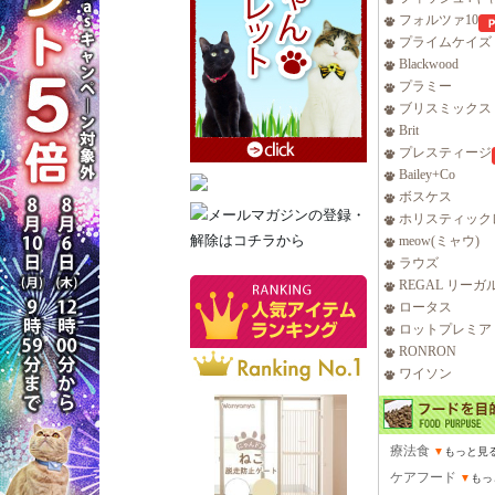
フォルツァ10
プライムケイズ
Blackwood
プラミー
ブリスミックス
Brit
プレスティージ
Bailey+Co
ボスケス
ホリスティック
meow(ミャウ)
ラウズ
REGAL リーガ
ロータス
ロットプレミア
RONRON
ワイソン
療法食
▼
もっと見
ケアフード
▼
もっ