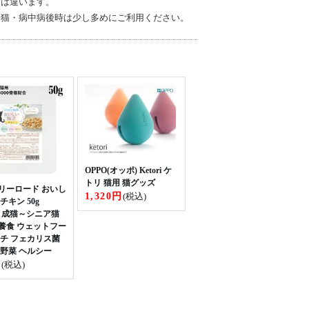
度は違います。
子猫・病中病後時は少し多めにご利用ください。
OPPO(オッポ) Ketori ケ
トリ 猫用 猫グッズ
リーロード おいし
1,320円
(税込)
チキン 50g
41) 成猫～シニア猫
養食 ウェットフー
ウチ フェカリス菌
 野菜 ヘルシー
円
(税込)