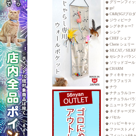
グリーンフィッ
go!
C&R(SGJプロ
ジウィピーク
シグネチャー7
シシア
CHEF シェフ
Cherie シェリー
SILCAT／SILK
セレクトバラン
ソリッドゴール
CHARM
ティキキャット
テラフェリス
ナウ
ナチュラルコー
ナチュラルバラ
ニュートライプ
ネイチャーズテ
バセル
ハッピーキャッ
ファーストメイ
フィッシュ4キ