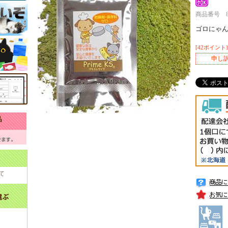
商品番号 800
ゴロにゃ
[42ポイント
申し
て