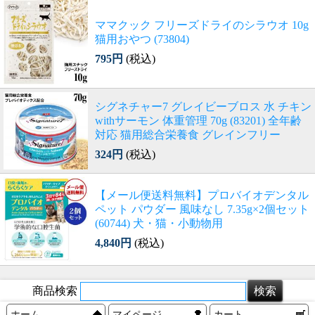
ママクック フリーズドライのシラウオ 10g
猫用おやつ (73804)
795円
(税込)
シグネチャー7 グレイビーブロス 水 チキン
withサーモン 体重管理 70g (83201) 全年齢
対応 猫用総合栄養食 グレインフリー
324円
(税込)
【メール便送料無料】プロバイオデンタル
ペット パウダー 風味なし 7.35g×2個セット
(60744) 犬・猫・小動物用
4,840円
(税込)
商品検索
ホーム
マイページ
カート