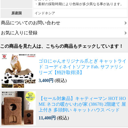
・素材の採取時期により色味が多少異なる事があります。
原産国
インドネシア
商品についてのお問い合わせ
お気に入りに登録
この商品を見た人は、こちらの商品もチェックしています！
ゴロにゃんオリジナル爪とぎ キャットライ
ド コーディネイトソファ Fab. サファリシ
リーズ【特許取得済】
3,400円
(税込)
【セール対象品】キャティーマン HOT HO
ME ネコの暖かいわが家 (38678) 2階建て 屋
上付き 多頭飼い キャットハウス ベッド
11,400円
(税込)