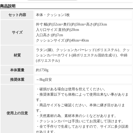
商品説明
セット内容
本体・クッション1枚
外寸:幅(約)52cm×奥行(約)50cm×高さ(約)33cm
入り口サイズ:直径(約)20cm
サイズ
入口高さ:(約)7cm
クッションサイズ:(約)40cm×40cm
ラタン(籐)、クッションカバーレッド(ポリエステル)、クッ
材質
ションカバーホワイト(綿ポリエステル混紡生成り)、中綿
(ポリエステル)
本体重量
約1750g
推奨体重
～8kg目安
・破損がある場合は使用を控えてください。
・推奨体重以下でも体格によって使用出来ない事がありま
す。
・商品サイズをご確認ください。本体に継ぎ目がありま
す。
使用上の注意
・天然素材の為、素材本来のシミなどがあります。
・クッションカバーは手洗いにてお洗濯して頂けます。
・全て手作りで生産しておりますので、サイズに多少誤差
があります。