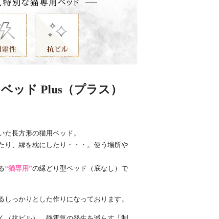
ッド Plus（プラス）
いた長方形の猫用ベッド。
たり、縁を枕にしたり・・・。使う場所や
る
“猫専用”
の縁どり型ベッド（底なし）で
るしっかりとした作りになっております。
くく（抗ピル）、静電気の発生を減らす「制