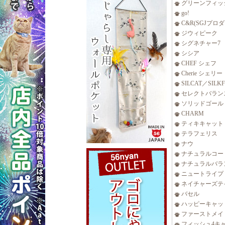
グリーンフィッ
go!
C&R(SGJプロ
ジウィピーク
シグネチャー7
シシア
CHEF シェフ
Cherie シェリー
SILCAT／SILK
セレクトバラン
ソリッドゴール
CHARM
ティキキャット
テラフェリス
ナウ
ナチュラルコー
ナチュラルバラ
ニュートライプ
ネイチャーズテ
バセル
ハッピーキャッ
ファーストメイ
フィッシュ4キ