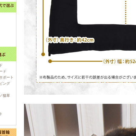
ド
ード
サポート
ピング
／猫草
ト