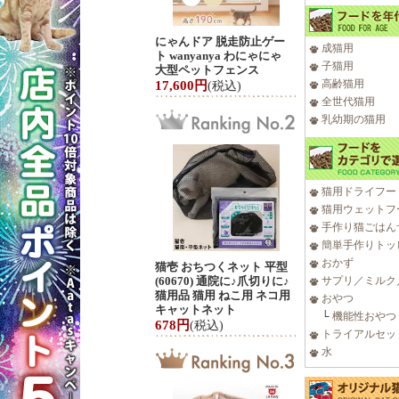
にゃんドア 脱走防止ゲー
成猫用
ト wanyanya わにゃにゃ
子猫用
大型ペットフェンス
高齢猫用
17,600円
(税込)
全世代猫用
乳幼期の猫用
猫用ドライフー
猫用ウェットフ
手作り猫ごはん
簡単手作りトッ
おかず
猫壱 おちつくネット 平型
(60670) 通院に♪爪切りに♪
サプリ／ミルク
猫用品 猫用 ねこ用 ネコ用
おやつ
キャットネット
└
機能性おやつ
678円
(税込)
トライアルセッ
水