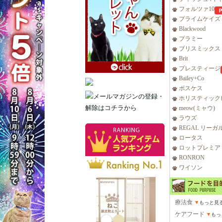
フォルツァ10
プライムケイズ
Blackwood
プラミー
ブリスミックス
Brit
プレスティージ
Bailey+Co
ボスケス
ホリスティック
meow(ミャウ)
ラウズ
REGAL リーガ
ロータス
ロットプレミア
RONRON
ワイソン
療法食
▼
もっと見
ケアフード
▼
もっ