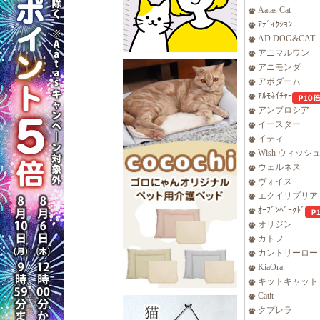
Aatas Cat
ｱﾃﾞｨｸｼｮﾝ
AD.DOG&CAT
アニマルワン
アニモンダ
アボダーム
ｱﾙﾓﾈｲﾁｬｰ
アンブロシア
イースター
イティ
Wish ウィッシ
ウェルネス
ヴォイス
エクイリブリア
ｵｰﾌﾞﾝﾍﾞｰｸﾄﾞ
オリジン
カトフ
カントリーロー
KiaOra
キットキャット
Catit
クプレラ