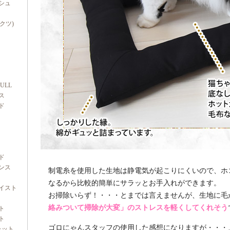
シュ
ダクツ)
FULL
ス
ド
ド
ンス
制電糸を使用した生地は静電気が起こりにくいので、ホ
なるから比較的簡単にサラッとお手入れができます。
イスト
お掃除いらず！・・・とまでは言えませんが、生地に毛
絡みついて掃除が大変」のストレスを軽くしてくれそう
ト
ト
ゴロにゃんスタッフの使用した感想になりますが・・・
ャット