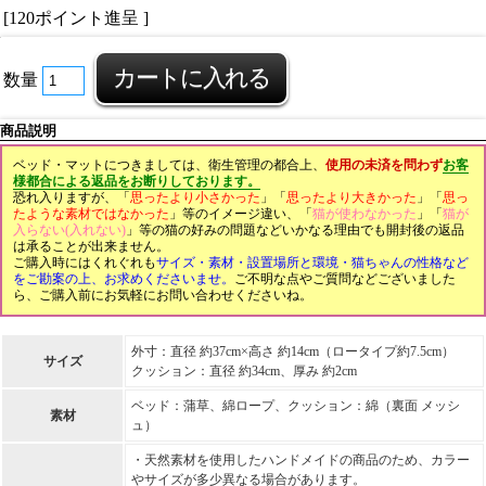
[120ポイント進呈 ]
数量
商品説明
ベッド・マットにつきましては、衛生管理の都合上、
使用の未済を問わず
お客
様都合による返品をお断りしております。
恐れ入りますが、「
思ったより小さかった
」「
思ったより大きかった
」「
思っ
たような素材ではなかった
」等のイメージ違い、「
猫が使わなかった
」「
猫が
入らない(入れない)
」等の猫の好みの問題などいかなる理由でも開封後の返品
は承ることが出来ません。
ご購入時にはくれぐれも
サイズ・素材・設置場所と環境・猫ちゃんの性格など
をご勘案の上、お求めくださいませ。
ご不明な点やご質問などございました
ら、ご購入前にお気軽にお問い合わせくださいね。
外寸：直径 約37cm×高さ 約14cm（ロータイプ約7.5cm）
サイズ
クッション：直径 約34cm、厚み 約2cm
ベッド：蒲草、綿ロープ、クッション：綿（裏面 メッシ
素材
ュ）
・天然素材を使用したハンドメイドの商品のため、カラー
やサイズが多少異なる場合があります。