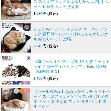
ス スクエアベッド S ふゆじかん 犬猫用 ペ
ット用 秋冬ベッド 洗える
1,980円
(税込)
どこでもベッド Plus プラス サークル ブラ
ック 猫耳付き (36944) ゴロにゃんオリジナ
ル 縁どりベッド 黒猫
2,640円
(税込)
ゴロにゃんオリジナル猫用爪とぎ キャット
ライド コーディネイトソファ Fab. 北欧柄
【特許取得済】
3,400円
(税込)
【セール対象品】なめらかタッチ ライトベ
ッド スクエアベッド Mサイズ SB-211 犬猫
用 ペット用 洗える マット 秋冬 ベッド 通
年ベッド