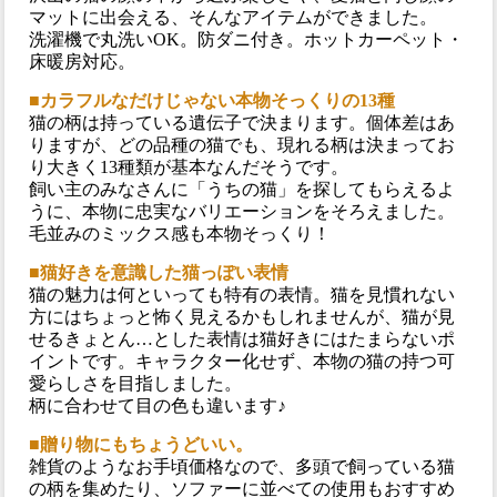
マットに出会える、そんなアイテムができました。
洗濯機で丸洗いOK。防ダニ付き。ホットカーペット・
床暖房対応。
■カラフルなだけじゃない本物そっくりの13種
猫の柄は持っている遺伝子で決まります。個体差はあ
りますが、どの品種の猫でも、現れる柄は決まってお
り大きく13種類が基本なんだそうです。
飼い主のみなさんに「うちの猫」を探してもらえるよ
うに、本物に忠実なバリエーションをそろえました。
毛並みのミックス感も本物そっくり！
■猫好きを意識した猫っぽい表情
猫の魅力は何といっても特有の表情。猫を見慣れない
方にはちょっと怖く見えるかもしれませんが、猫が見
せるきょとん…とした表情は猫好きにはたまらないポ
イントです。キャラクター化せず、本物の猫の持つ可
愛らしさを目指しました。
柄に合わせて目の色も違います♪
■贈り物にもちょうどいい。
雑貨のようなお手頃価格なので、多頭で飼っている猫
の柄を集めたり、ソファーに並べての使用もおすすめ