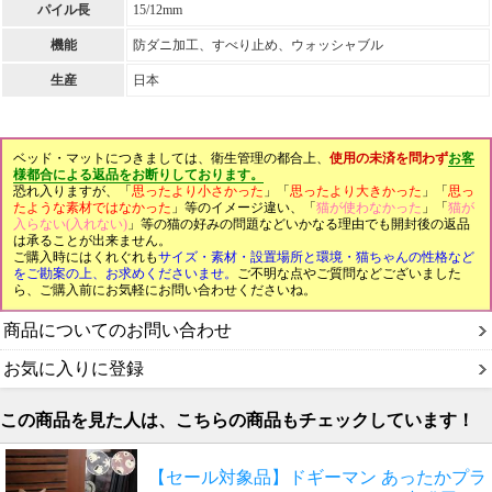
パイル長
15/12mm
機能
防ダニ加工、すべり止め、ウォッシャブル
生産
日本
ベッド・マットにつきましては、衛生管理の都合上、
使用の未済を問わず
お客
様都合による返品をお断りしております。
恐れ入りますが、「
思ったより小さかった
」「
思ったより大きかった
」「
思っ
たような素材ではなかった
」等のイメージ違い、「
猫が使わなかった
」「
猫が
入らない(入れない)
」等の猫の好みの問題などいかなる理由でも開封後の返品
は承ることが出来ません。
ご購入時にはくれぐれも
サイズ・素材・設置場所と環境・猫ちゃんの性格など
をご勘案の上、お求めくださいませ。
ご不明な点やご質問などございました
ら、ご購入前にお気軽にお問い合わせくださいね。
商品についてのお問い合わせ
お気に入りに登録
この商品を見た人は、こちらの商品もチェックしています！
【セール対象品】ドギーマン あったかプラ