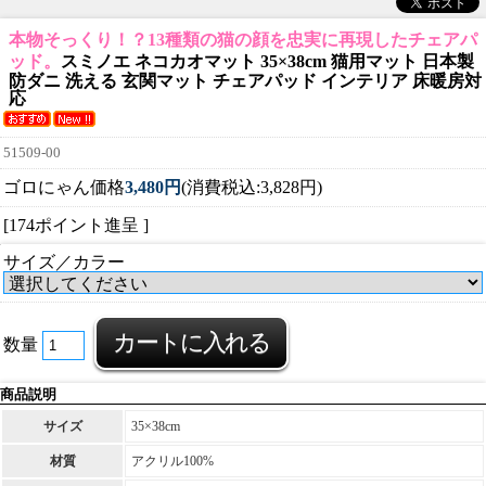
本物そっくり！？13種類の猫の顔を忠実に再現したチェアパ
ッド。
スミノエ ネコカオマット 35×38cm 猫用マット 日本製
防ダニ 洗える 玄関マット チェアパッド インテリア 床暖房対
応
51509-00
ゴロにゃん価格
3,480円
(消費税込:3,828円)
[174ポイント進呈 ]
サイズ／カラー
数量
商品説明
サイズ
35×38cm
材質
アクリル100%