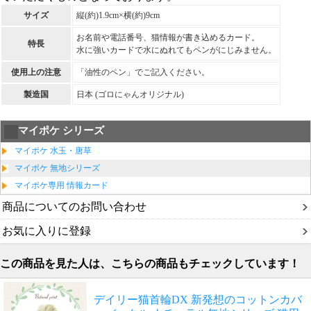
サイズ
縦(約)1.9cm×横(約)9cm
お名前や電話番号、猫情報が書き込めるカード。
特長
水に強いカードで水にぬれてもペンがにじみません。
使用上の注意
「油性のペン」でご記入ください。
製造国
日本 (ゴロにゃんオリジナル)
マイポケ シリーズ
マイポケ 水玉・唐草
マイポケ 無地シリーズ
マイポケ専用 情報カード
商品についてのお問い合わせ
お気に入りに登録
この商品を見た人は、こちらの商品もチェックしています！
デイリー猫首輪DX 新発想のコットンカバ