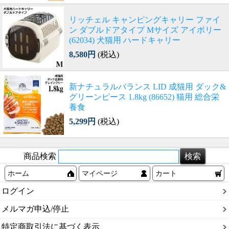
リッチェル キャンピングキャリー ファイ
ン ダブルドアタイプ Mサイズ アイボリー
(62034) 犬猫用 ハードキャリー
8,580円
(税込)
新ナチュラルバランス LID 成猫用 ダック&
グリーンピース 1.8kg (86652) 猫用 総合栄
養食
5,299円
(税込)
商品検索
ホーム
マイページ
カート
ログイン
メルマガ申込/停止
特定商取引法に基づく表示