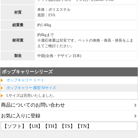
本体：ポリエステル
材質
底部：EVA
総重量
約1.46kg
約8kgまで
耐荷重
※適応体重は目安です。ペットの体格・体高・体長をふま
えてご検討ください。
製造
中国(企画・デザイン:日本)
ポップキャリーシリーズ
ポップキャリー トート
ポップキャリー 横型 Mサイズ
Lサイズは完売いたしました。
商品についてのお問い合わせ
お気に入りに登録
【ソフト】【U8】【TH】【TS】【TN】