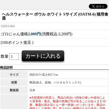
ヘルスウォーター ボウル ホワイト Sサイズ (OATM-6) 猫用食
器
52055-001
ゴロにゃん価格
2,000円
(消費税込:2,200円)
[100ポイント進呈 ]
数量
商品説明
サイズ
径約10.5×高さ約5.7cm
材質
陶器(粘土、鉱物、バイオセラミックス)
製造国
日本
●天然素材の性質上、商品の色合い(色味の違いや成分によ
り茶系色・黒点、釉薬の色飛び等が出ることがあります)や
形、釉薬の厚み等にも一個一個違いがございます。商品の
特性として使用に差し支えのない範囲のものは返品・交換