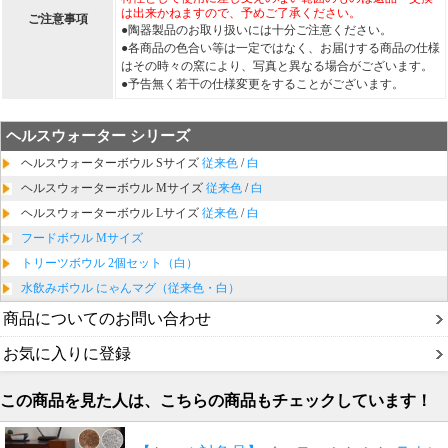
は出来かねますので、予めご了承ください。
ご注意事項
●陶器製品のお取り扱いには十分ご注意ください。
●各商品の色合い等は一定ではなく、お届けする商品の仕様
はその時々の窯により、写真と異なる場合がございます。
●予告無く若干の仕様変更をすることがございます。
ヘルスウォーター シリーズ
ヘルスウォーターボウル Sサイズ
従来色
/
白
ヘルスウォーターボウル Mサイズ
従来色
/
白
ヘルスウォーターボウル Lサイズ
従来色
/
白
フードボウル Mサイズ
トリーツボウル 2個セット（白）
水飲みボウル にゃんマグ（従来色・白）
商品についてのお問い合わせ
お気に入りに登録
この商品を見た人は、こちらの商品もチェックしています！