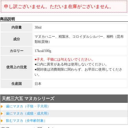
申し訳ございません。ただいま在庫がございません。
商品説明
内容量
30ml
マヌカハニー、精製水、コロイダルシルバー、糊料（昆布
成分
類粘質物）
カロリー
17kcal/100g
●子犬、子猫には与えないでください。
●口内に異常がある時は使用しないでください。
使用上の注意
●開封後は消費期限に関わらず、お早目に使用してくださ
い。
生産国
日本
天然三六五 マヌカシリーズ
歯にマヌカ（子猫・子犬用）
歯にマヌカ（成猫・成犬用）
飲むマヌカ（全年齢対象）