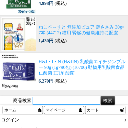
4,998円
(税込)
ねこペ～すと 無添加ピュア 鶏ささみ 30g×
7本 (44712) 猫用 腎臓の健康維持に配慮
1,430円
(税込)
H&J・I・N (H&JIN) 乳酸菌エイチジンブル
ー 90g (1g×90包) (10706) 動物用乳酸菌食品
仁酸菌 HJ1乳酸菌
6,270円
(税込)
商品検索
ホーム
マイページ
カート
ログイン