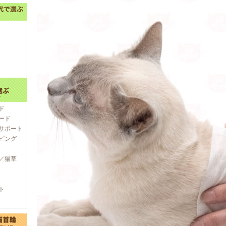
ド
ード
サポート
ピング
／猫草
ト