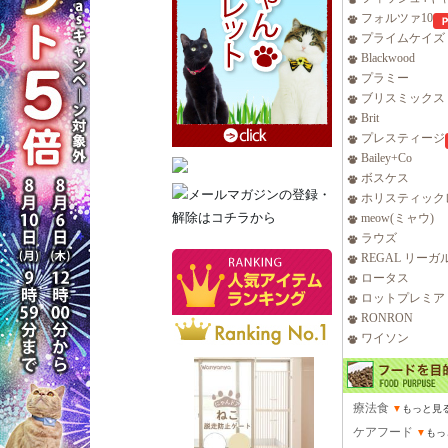
フォルツァ10
プライムケイズ
Blackwood
プラミー
ブリスミックス
Brit
プレスティージ
Bailey+Co
ボスケス
ホリスティック
meow(ミャウ)
ラウズ
REGAL リーガ
ロータス
ロットプレミア
RONRON
ワイソン
療法食
▼
もっと見
ケアフード
▼
もっ