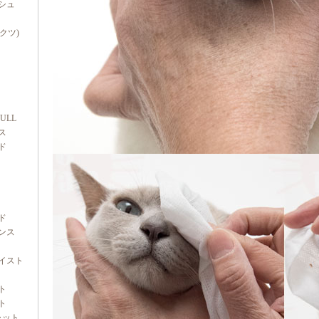
シュ
ダクツ)
FULL
ス
ド
ド
ンス
イスト
ト
ト
ャット