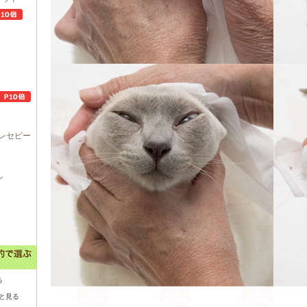
レセピー
ル
る
と見る