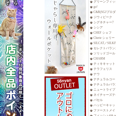
グリーンフィッ
go!
C&R(SGJプロ
ジウィピーク
シグネチャー7
シシア
CHEF シェフ
Cherie シェリー
SILCAT／SILK
セレクトバラン
ソリッドゴール
CHARM
ティキキャット
テラフェリス
ナウ
ナチュラルコー
ナチュラルバラ
ニュートライプ
ネイチャーズテ
バセル
ハッピーキャッ
ファーストメイ
フィッシュ4キ