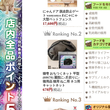
にゃんドア 脱走防止ゲー
成猫用
ト wanyanya わにゃにゃ
子猫用
大型ペットフェンス
高齢猫用
17,600円
(税込)
全世代猫用
乳幼期の猫用
猫用ドライフー
猫用ウェットフ
手作り猫ごはん
簡単手作りトッ
おかず
猫壱 おちつくネット 平型
(60670) 通院に♪爪切りに♪
サプリ／ミルク
猫用品 猫用 ねこ用 ネコ用
おやつ
キャットネット
└
機能性おやつ
678円
(税込)
トライアルセッ
水