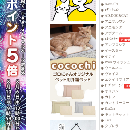
Aatas Cat
ｱﾃﾞｨｸｼｮﾝ
AD.DOG&CAT
アニマルワン
アニモンダ
アボダーム
ｱﾙﾓﾈｲﾁｬｰ
アンブロシア
イースター
イティ
Wish ウィッシ
ウェルネス
ヴォイス
エクイリブリア
ｵｰﾌﾞﾝﾍﾞｰｸﾄﾞ
オリジン
カトフ
カントリーロー
KiaOra
キットキャット
Catit
クプレラ