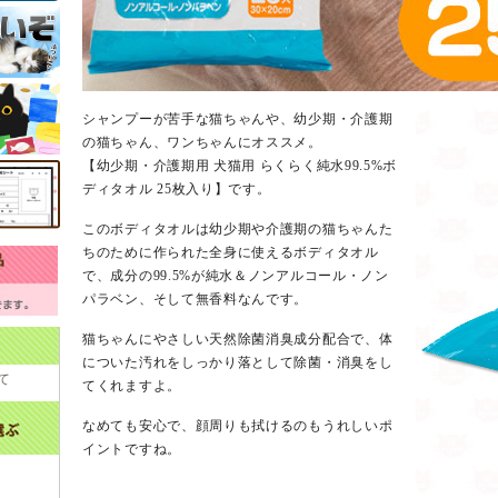
シャンプーが苦手な猫ちゃんや、幼少期・介護期
の猫ちゃん、ワンちゃんにオススメ。
【幼少期・介護期用 犬猫用 らくらく純水99.5%ボ
ディタオル 25枚入り】です。
このボディタオルは幼少期や介護期の猫ちゃんた
ちのために作られた全身に使えるボディタオル
で、成分の99.5%が純水＆ノンアルコール・ノン
パラベン、そして無香料なんです。
猫ちゃんにやさしい天然除菌消臭成分配合で、体
についた汚れをしっかり落として除菌・消臭をし
て
てくれますよ。
なめても安心で、顔周りも拭けるのもうれしいポ
イントですね。