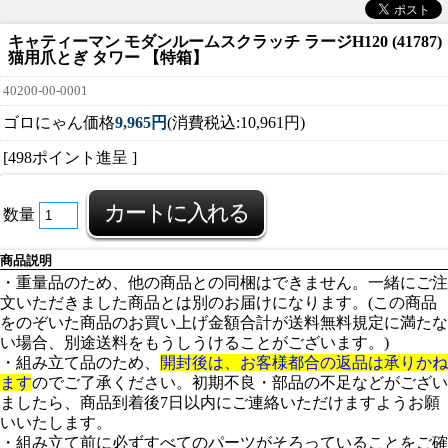
キャティーマン モダンルームスクラッチ ラージH120 (41787)
猫用爪とぎ タワー 【特箱】
40200-00-0001
ゴロにゃん価格
9,965円
(消費税込:10,961円)
[498ポイント進呈 ]
数量
商品説明
・重量品のため、他の商品との同梱はできません。一緒にご注
文いただきました商品とは別のお届けになります。(この商品
をのぞいた商品のお買い上げ金額合計が送料無料規定に満たな
い場合、別途送料をもうしうけることがございます。)
・組み立て品のため、
開封後は、お客様都合の返品は承りかね
ます
のでご了承ください。初期不良・部品の不足などがござい
ましたら、商品到着後7日以内にご連絡いただけますようお願
いいたします。
・組み立て前に必ずすべてのパーツがそろっていることをご確