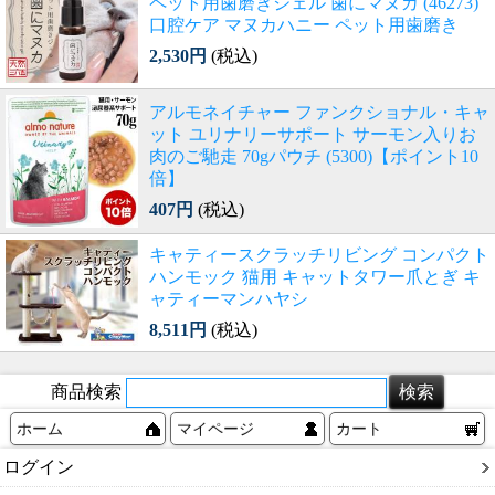
ペット用歯磨きジェル 歯にマヌカ (46273)
口腔ケア マヌカハニー ペット用歯磨き
2,530円
(税込)
アルモネイチャー ファンクショナル・キャ
ット ユリナリーサポート サーモン入りお
肉のご馳走 70gパウチ (5300)【ポイント10
倍】
407円
(税込)
キャティースクラッチリビング コンパクト
ハンモック 猫用 キャットタワー爪とぎ キ
ャティーマンハヤシ
8,511円
(税込)
商品検索
ホーム
マイページ
カート
ログイン