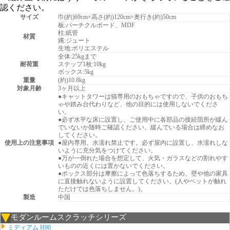
認ください。
サイズ
巾(約)69cm×高さ(約)120cm×奥行き(約)50cm
板:パーチクルボード、MDF
柱:紙管
材質
縄:ジュート
生地:ポリエステル
全体:25kgまで
耐荷重
ステップ1枚:10kg
ボックス:5kg
重量
(約)10.8kg
対象月齢
3ヶ月以上
●キャットタワーは猫専用のおもちゃですので、子供のおもち
ゃや踏み台代わりなど、他の目的には使用しないでくださ
い。
●必ず水平な床に設置し、ご使用中に各部品の接続箇所が緩ん
でいないか随時ご確認ください。緩んでいる場合は締めなお
してください。
使用上の注意事項
●屋内専用。水濡れ禁止です。必ず屋内に設置し、水濡れしな
いように充分気をつけてください。
●万が一倒れた場合を想定して、火気・ガラスなどの割れやす
いものの近くには置かないでください。
●ボックス部分は摩擦によって色落ちするため、壁や他の家具
に直接触れないように設置してください。(人やペットが触れ
ただけでは色落ちしません。)。
製造
中国
モダンルームスクラッチシリーズ
ミディアム H90