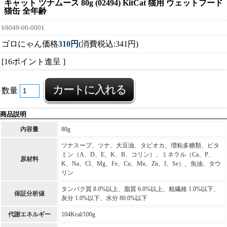
キャット ツナムース 80g (02494) KitCat 猫用 ウェットフード
猫缶 全年齢
b9049-00-0001
ゴロにゃん価格
310円
(消費税込:341円)
[16ポイント進呈 ]
数量
商品説明
内容量
80g
ツナスープ、ツナ、大豆油、タピオカ、増粘多糖類、ビタ
ミン（A、D、E、K、B、コリン）、ミネラル（Ca、P、
原材料
K、Na、Cl、Mg、Fe、Cu、Mn、Zn、I、Se）、魚油、タウ
リン
タンパク質 8.0%以上、脂質 6.0%以上、粗繊維 1.0%以下、
保証分析値
灰分 1.0%以下、水分 80.0%以下
代謝エネルギー
104Kcal/100g