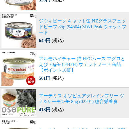
ジウィピーク キャット缶 NZグラスフェッ
ドビーフ 85g (94504) ZIWI Peak ウェットフ
ード
649円
(税込)
アルモネイチャー 猫 HFCムース マグロと
えび 70g缶 (5442H) ウェットフード 缶詰
【ポイント10倍】
561円
(税込)
アーテミス オソピュアグレインフリー ツ
ナ&サーモン缶 85g (02291) 総合栄養食
418円
(税込)