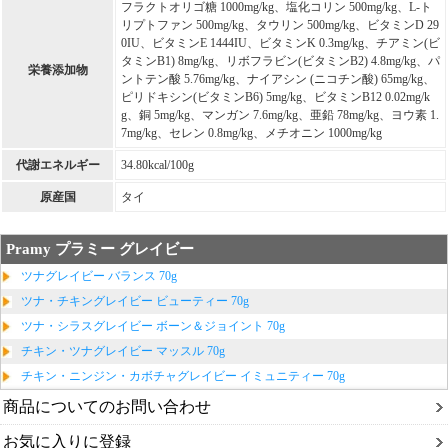
フラクトオリゴ糖 1000mg/kg、塩化コリン 500mg/kg、L-ト
リプトファン 500mg/kg、タウリン 500mg/kg、ビタミンD 29
0IU、ビタミンE 1444IU、ビタミンK 0.3mg/kg、チアミン(ビ
タミンB1) 8mg/kg、リボフラビン(ビタミンB2) 4.8mg/kg、パ
栄養添加物
ントテン酸 5.76mg/kg、ナイアシン (ニコチン酸) 65mg/kg、
ピリドキシン(ビタミンB6) 5mg/kg、ビタミンB12 0.02mg/k
g、銅 5mg/kg、マンガン 7.6mg/kg、亜鉛 78mg/kg、ヨウ素 1.
7mg/kg、セレン 0.8mg/kg、メチオニン 1000mg/kg
代謝エネルギー
34.80kcal/100g
原産国
タイ
Pramy プラミー グレイビー
ツナグレイビー バランス 70g
ツナ・チキングレイビー ビューティー 70g
ツナ・シラスグレイビー ボーン＆ジョイント 70g
チキン・ツナグレイビー マッスル 70g
チキン・ニンジン・カボチャグレイビー イミュニティー 70g
商品についてのお問い合わせ
お気に入りに登録