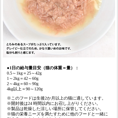
●1日の給与量目安（猫の体重＝量）：
0.5～1kg＝25～42g
1～2kg＝42～60g
2～4kg＝60～90g
4kg以上＝90～120g
※このフードは生後2か月以上の猫に適しています。
※開封後は24 時間以内にお召し上がりください。
※製品は乾燥した涼しい場所に保管してください。
※猫の栄養ニーズを満たすために他のフードと一緒に