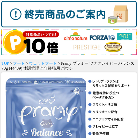
TOP
>
フード
>
ウェットフード
> Pramy プラミー ツナグレイビー バランス
70g (44409) 体調管理 全年齢猫用 パウチ