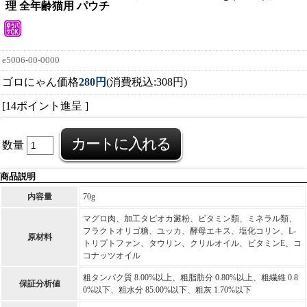
理 全年齢猫用 パウチ
e5006-00-0000
ゴロにゃん価格
280円
(消費税込:308円)
[14ポイント進呈 ]
数量
商品説明
内容量
70g
マグロ肉、加工タピオカ澱粉、ビタミン類、ミネラル類、
フラクトオリゴ糖、ユッカ、酵母エキス、塩化コリン、L-
原材料
トリプトファン、タウリン、クリルオイル、ビタミンE、コ
コナッツオイル
粗タンパク質 8.00%以上、粗脂肪分 0.80%以上、粗繊維 0.8
保証分析値
0%以下、粗水分 85.00%以下、粗灰 1.70%以下