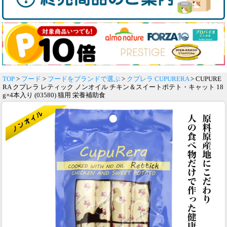
TOP
>
フード
>
フードをブランドで選ぶ
>
クプレラ CUPURERA
> CUPURE
RA クプレラ レティック ノンオイル チキン＆スイートポテト・キャット 18
g×4本入り (03580) 猫用 栄養補助食