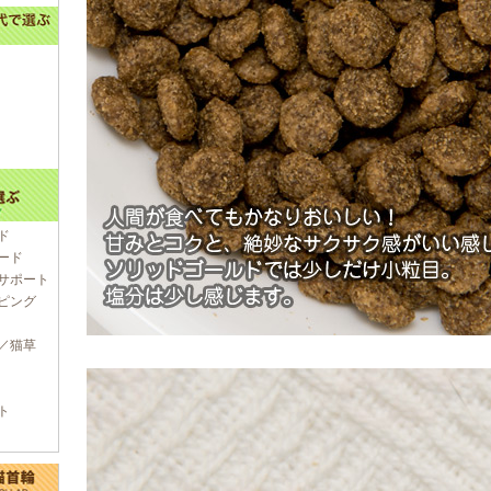
ド
ード
サポート
ピング
／猫草
ト