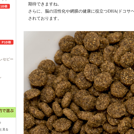
期待できますね。
さらに、脳の活性化や網膜の健康に役立つDHA(ドコサ
されております。
レセピー
ル
る
と見る