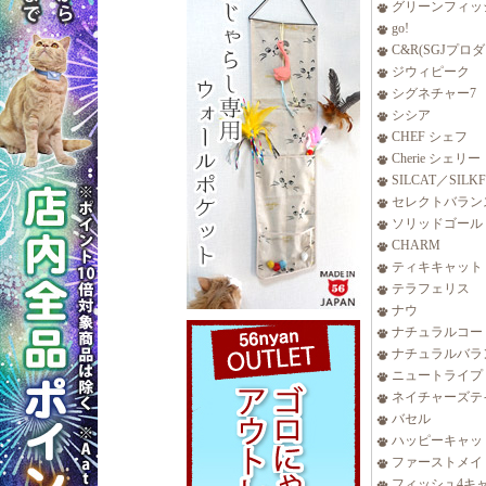
グリーンフィッ
go!
C&R(SGJプロ
ジウィピーク
シグネチャー7
シシア
CHEF シェフ
Cherie シェリー
SILCAT／SILK
セレクトバラン
ソリッドゴール
CHARM
ティキキャット
テラフェリス
ナウ
ナチュラルコー
ナチュラルバラ
ニュートライプ
ネイチャーズテ
バセル
ハッピーキャッ
ファーストメイ
フィッシュ4キ