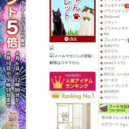
フォルツァ10
プライムケイズ
Blackwood
プラミー
ブリスミックス
Brit
プレスティージ
Bailey+Co
ボスケス
ホリスティック
meow(ミャウ)
ラウズ
REGAL リーガ
ロータス
ロットプレミア
RONRON
ワイソン
療法食
▼
もっと見
ケアフード
▼
もっ