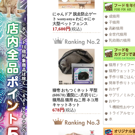
にゃんドア 脱走防止ゲー
成猫用
ト wanyanya わにゃにゃ
子猫用
大型ペットフェンス
高齢猫用
17,600円
(税込)
全世代猫用
乳幼期の猫用
猫用ドライフー
猫用ウェットフ
手作り猫ごはん
簡単手作りトッ
おかず
猫壱 おちつくネット 平型
(60670) 通院に♪爪切りに♪
サプリ／ミルク
猫用品 猫用 ねこ用 ネコ用
おやつ
キャットネット
└
機能性おやつ
678円
(税込)
トライアルセッ
水