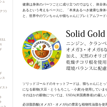
シュ
健康は身体のパーツごとに成り立つのではなく、体全体
あるという考えをベースに、「本来あるべき健康な身体
ダクツ)
と、世界中のワンちゃんや猫ちゃんにプレミアムフード
FULL
ス
ド
ド
ンス
ソリッドゴールドのキャットフードは、猫ちゃんにとっ
イスト
になる穀物(大豆・とうもろこし・小麦)を使用していま
そのほかの穀物については、USDA(米国農務省)の厳
ト
ト
必須脂肪酸(オメガ3・オメガ6)の豊富な植物性油脂を
ャット