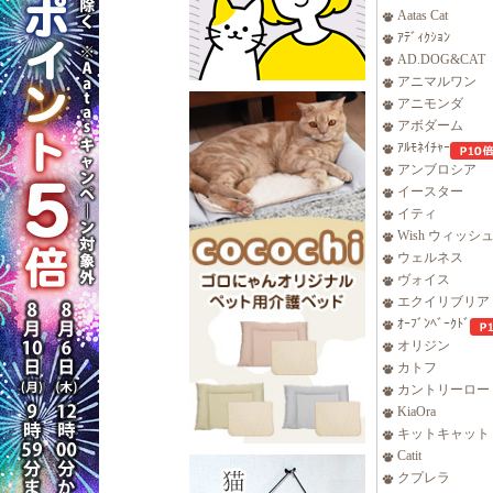
Aatas Cat
ｱﾃﾞｨｸｼｮﾝ
AD.DOG&CAT
アニマルワン
アニモンダ
アボダーム
ｱﾙﾓﾈｲﾁｬｰ
アンブロシア
イースター
イティ
Wish ウィッシ
ウェルネス
ヴォイス
エクイリブリア
ｵｰﾌﾞﾝﾍﾞｰｸﾄﾞ
オリジン
カトフ
カントリーロー
KiaOra
キットキャット
Catit
クプレラ