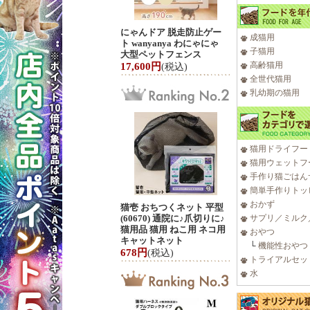
にゃんドア 脱走防止ゲー
成猫用
ト wanyanya わにゃにゃ
子猫用
大型ペットフェンス
高齢猫用
17,600円
(税込)
全世代猫用
乳幼期の猫用
猫用ドライフー
猫用ウェットフ
手作り猫ごはん
簡単手作りトッ
おかず
猫壱 おちつくネット 平型
(60670) 通院に♪爪切りに♪
サプリ／ミルク
猫用品 猫用 ねこ用 ネコ用
おやつ
キャットネット
└
機能性おやつ
678円
(税込)
トライアルセッ
水