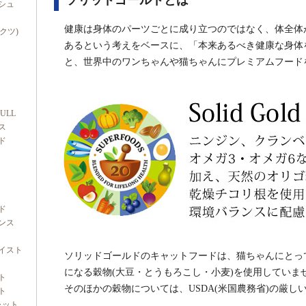
ソリッドゴールドとは
シュ
健康は身体のパーツごとに成り立つのではなく、体全体
ダクツ)
あるという考えをベースに、「本来あるべき健康な身体
と、世界中のワンちゃんや猫ちゃんにプレミアムフード
FULL
ス
ド
ド
ンス
イスト
ソリッドゴールドのキャットフードは、猫ちゃんにとっ
になる穀物(大豆・とうもろこし・小麦)を使用していま
ト
そのほかの穀物については、USDA(米国農務省)の厳
ト
ャット