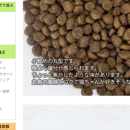
ド
ード
サポート
ピング
／猫草
ト