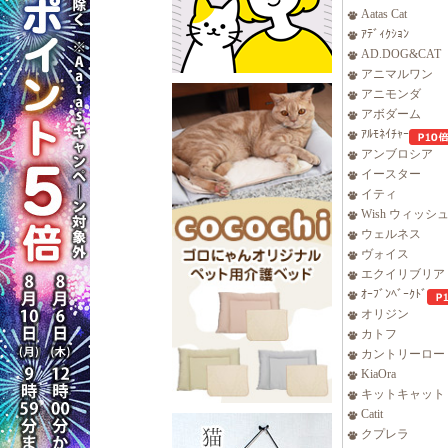
Aatas Cat
ｱﾃﾞｨｸｼｮﾝ
AD.DOG&CAT
アニマルワン
アニモンダ
アボダーム
ｱﾙﾓﾈｲﾁｬｰ
アンブロシア
イースター
イティ
Wish ウィッシ
ウェルネス
ヴォイス
エクイリブリア
ｵｰﾌﾞﾝﾍﾞｰｸﾄﾞ
オリジン
カトフ
カントリーロー
KiaOra
キットキャット
Catit
クプレラ