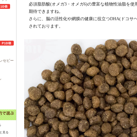
必須脂肪酸(オメガ3・オメガ6)の豊富な植物性油脂を
期待できますね。
さらに、脳の活性化や網膜の健康に役立つDHA(ドコサ
されております。
レセピー
ル
る
と見る