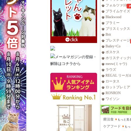
フォルツァ10
プライムケイズ
Blackwood
プラミー
ブリスミックス
Brit
プレスティージ
Bailey+Co
ボスケス
ホリスティック
meow(ミャウ)
ラウズ
REGAL リーガ
ロータス
ロットプレミア
RONRON
ワイソン
療法食
▼
もっと見
ケアフード
▼
もっ