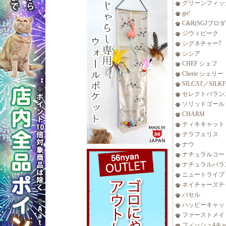
グリーンフィッ
go!
C&R(SGJプロ
ジウィピーク
シグネチャー7
シシア
CHEF シェフ
Cherie シェリー
SILCAT／SILK
セレクトバラン
ソリッドゴール
CHARM
ティキキャット
テラフェリス
ナウ
ナチュラルコー
ナチュラルバラ
ニュートライプ
ネイチャーズテ
バセル
ハッピーキャッ
ファーストメイ
フィッシュ4キ