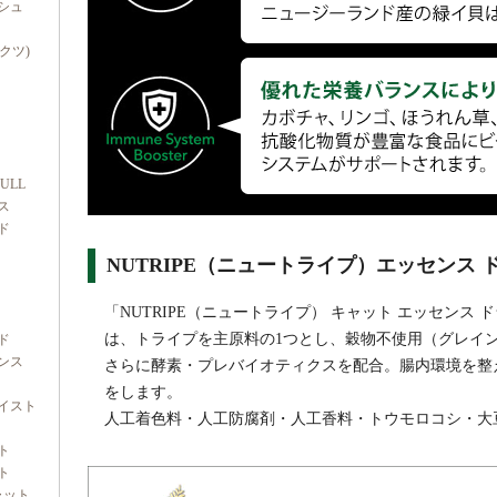
シュ
ダクツ)
FULL
ス
ド
NUTRIPE（ニュートライプ）エッセンス
「NUTRIPE（ニュートライプ） キャット エッセンス
は、トライプを主原料の1つとし、穀物不使用（グレイ
ド
ンス
さらに酵素・プレバイオティクスを配合。腸内環境を整
をします。
イスト
人工着色料・人工防腐剤・人工香料・トウモロコシ・大
ト
ト
ャット