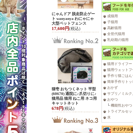
にゃんドア 脱走防止ゲー
成猫用
ト wanyanya わにゃにゃ
子猫用
大型ペットフェンス
高齢猫用
17,600円
(税込)
全世代猫用
乳幼期の猫用
猫用ドライフー
猫用ウェットフ
手作り猫ごはん
簡単手作りトッ
おかず
猫壱 おちつくネット 平型
(60670) 通院に♪爪切りに♪
サプリ／ミルク
猫用品 猫用 ねこ用 ネコ用
おやつ
キャットネット
└
機能性おやつ
678円
(税込)
トライアルセッ
水