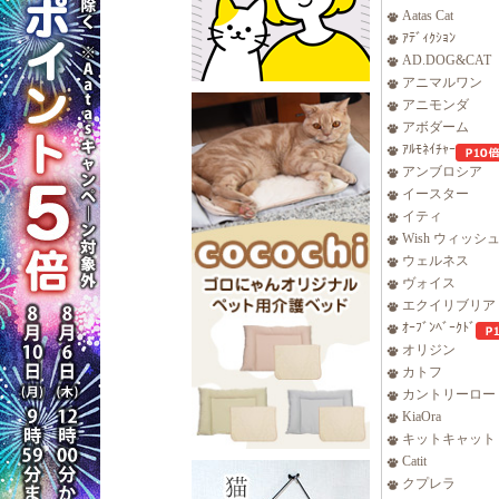
Aatas Cat
ｱﾃﾞｨｸｼｮﾝ
AD.DOG&CAT
アニマルワン
アニモンダ
アボダーム
ｱﾙﾓﾈｲﾁｬｰ
アンブロシア
イースター
イティ
Wish ウィッシ
ウェルネス
ヴォイス
エクイリブリア
ｵｰﾌﾞﾝﾍﾞｰｸﾄﾞ
オリジン
カトフ
カントリーロー
KiaOra
キットキャット
Catit
クプレラ