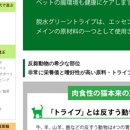
ド
反芻動物の希少な部位
ード
非常に栄養価と嗜好性が高い原料・トライ
サポート
ピング
／猫草
ト