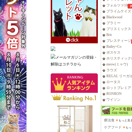
フォルツァ10
プライムケイズ
Blackwood
プラミー
ブリスミックス
Brit
プレスティージ
Bailey+Co
ボスケス
ホリスティック
meow(ミャウ)
ラウズ
REGAL リーガ
ロータス
ロットプレミア
RONRON
ワイソン
療法食
▼
もっと見
ケアフード
▼
もっ