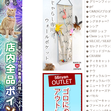
グリーンフィッ
go!
C&R(SGJプロ
ジウィピーク
シグネチャー7
シシア
CHEF シェフ
Cherie シェリー
SILCAT／SILK
セレクトバラン
ソリッドゴール
CHARM
ティキキャット
テラフェリス
ナウ
ナチュラルコー
ナチュラルバラ
ニュートライプ
ネイチャーズテ
バセル
ハッピーキャッ
ファーストメイ
フィッシュ4キ