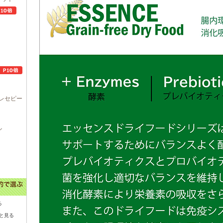
レセピー
ル
る
と見る