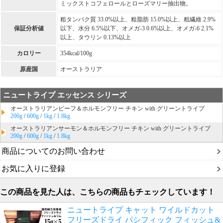
ミックストコフェロールとローズマリー抽出物。
粗タンパク質 33.0%以上、粗脂肪 15.0%以上、粗繊維 2.9%
保証分析値
以下、水分 6.5%以下、オメガ-3 0.6%以上、オメガ-6 2.1%
以上、タウリン 0.13%以上
カロリー
354kcal/100g
原産国
オーストラリア
ニュートライプ エッセンス シリーズ
オーストラリアンビーフ＆ホルモンフリー チキン with グリーントライプ
200g
/
600g
/
1kg
/
1.8kg
オーストラリアンサーモン＆ホルモンフリー チキン with グリーントライプ
200g
/
600g
/
1kg
/
1.8kg
商品についてのお問い合わせ
お気に入りに登録
この商品を見た人は、こちらの商品もチェックしています！
ニュートライプ キャット ワイルドカット
フリーズドライ パシフィック フィッシュ&