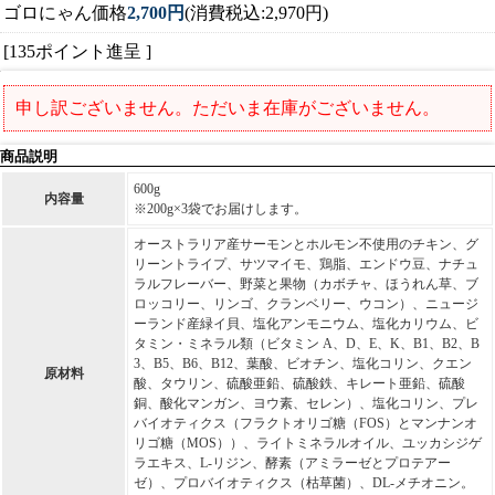
ゴロにゃん価格
2,700円
(消費税込:2,970円)
[135ポイント進呈 ]
申し訳ございません。ただいま在庫がございません。
商品説明
600g
内容量
※200g×3袋でお届けします。
オーストラリア産サーモンとホルモン不使用のチキン、グ
リーントライプ、サツマイモ、鶏脂、エンドウ豆、ナチュ
ラルフレーバー、野菜と果物（カボチャ、ほうれん草、ブ
ロッコリー、リンゴ、クランベリー、ウコン）、ニュージ
ーランド産緑イ貝、塩化アンモニウム、塩化カリウム、ビ
タミン・ミネラル類（ビタミン A、D、E、K、B1、B2、B
3、B5、B6、B12、葉酸、ビオチン、塩化コリン、クエン
原材料
酸、タウリン、硫酸亜鉛、硫酸鉄、キレート亜鉛、硫酸
銅、酸化マンガン、ヨウ素、セレン）、塩化コリン、プレ
バイオティクス（フラクトオリゴ糖（FOS）とマンナンオ
リゴ糖（MOS））、ライトミネラルオイル、ユッカシジゲ
ラエキス、L-リジン、酵素（アミラーゼとプロテアー
ゼ）、プロバイオティクス（枯草菌）、DL-メチオニン。