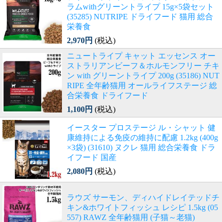
ラムwithグリーントライプ 15g×5袋セット
(35285) NUTRIPE ドライフード 猫用 総合
栄養食
2,970円
(税込)
ニュートライプ キャット エッセンス オー
ストラリアンビーフ＆ホルモンフリー チキ
ン with グリーントライプ 200g (35186) NUT
RIPE 全年齢猫用 オールライフステージ 総
合栄養食 ドライフード
1,100円
(税込)
イースター プロステージ ル・シャット 健
康維持による免疫の維持に配慮 1.2kg (400g
×3袋) (31610) ヌクレ 猫用 総合栄養食 ドラ
イフード 国産
2,080円
(税込)
ラウズ サーモン、ディハイドレイテッドチ
キン&ホワイトフィッシュ レシピ 1.5kg (05
557) RAWZ 全年齢猫用 (子猫～老猫)