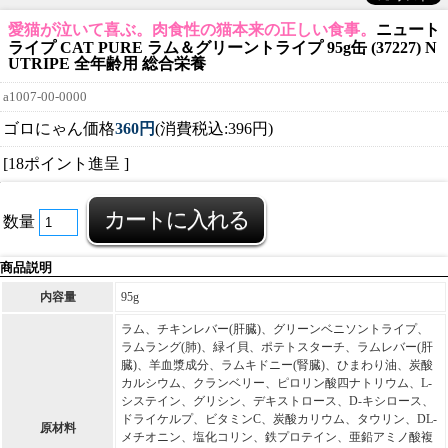
愛猫が泣いて喜ぶ。肉食性の猫本来の正しい食事。
ニュート
ライプ CAT PURE ラム＆グリーントライプ 95g缶 (37227) N
UTRIPE 全年齢用 総合栄養
a1007-00-0000
ゴロにゃん価格
360円
(消費税込:396円)
[18ポイント進呈 ]
数量
商品説明
内容量
95g
ラム、チキンレバー(肝臓)、グリーンベニソントライプ、
ラムラング(肺)、緑イ貝、ポテトスターチ、ラムレバー(肝
臓)、羊血漿成分、ラムキドニー(腎臓)、ひまわり油、炭酸
カルシウム、クランベリー、ピロリン酸四ナトリウム、L-
システイン、グリシン、デキストロース、D-キシロース、
ドライケルプ、ビタミンC、炭酸カリウム、タウリン、DL-
原材料
メチオニン、塩化コリン、鉄プロテイン、亜鉛アミノ酸複