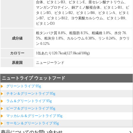
合体、ビタミンB3、ビタミンE、亜セレン酸ナトリウム、
マンガンプロテイン、銅アミノ酸複合体、ビタミンB1、ビ
タミンB5、ビタミンB2、ビタミンB6、ビタミンA、ビタミ
ンB7、ビタミンB12、ヨウ素酸カルシウム、ビタミンB9、
ビタミンD3
粗タンパク質 8.8%、粗脂肪 8.5%、粗繊維 1.0%、水分 76.
成分値
5%、粗灰分 1.8%、カルシウム 0.38%、リン 0.24%、タウリ
ン 0.12%
カロリー
1缶あたり120.7kcal(127.0kcal/100g)
原産国
ニュージーランド
ニュートライプ ウェットフード
グリーントライプ 95g
チキン＆グリーントライプ 95g
ラム＆グリーントライプ 95g
ビーフ＆グリーントライプ 95g
マッカレル＆グリーントライプ 95g
サーモン＆グリーントライプ 95g
商品についてのお問い合わせ