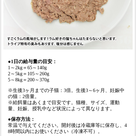
●1日の給与量の目安：
1～2kg＝65～140g
2～5kg＝105～260g
5～8kg＝200～370g
※生後3ヶ月までの子猫：3倍。生後3～6ヶ月、妊娠中
の猫：2倍量。
※給餌量はあくまで目安です。猫種、サイズ、運動
量、妊娠、授乳中など状況によって異なります。
●保存方法：
常温で与えてください。開封後は冷蔵庫等に保存し、4
8時間以内にお使いください（冷凍不可）。