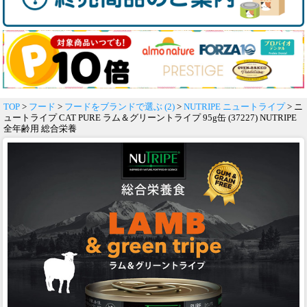
TOP
>
フード
>
フードをブランドで選ぶ (2)
>
NUTRIPE ニュートライプ
> ニ
ュートライプ CAT PURE ラム＆グリーントライプ 95g缶 (37227) NUTRIPE
全年齢用 総合栄養