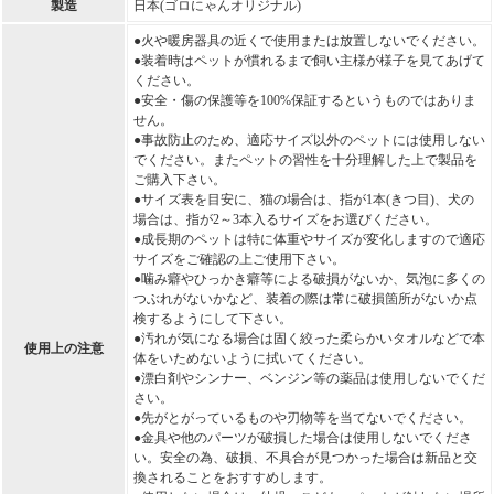
製造
日本(ゴロにゃんオリジナル)
●火や暖房器具の近くで使用または放置しないでください。
●装着時はペットが慣れるまで飼い主様が様子を見てあげて
ください。
●安全・傷の保護等を100%保証するというものではありま
せん。
●事故防止のため、適応サイズ以外のペットには使用しない
でください。またペットの習性を十分理解した上で製品を
ご購入下さい。
●サイズ表を目安に、猫の場合は、指が1本(きつ目)、犬の
場合は、指が2～3本入るサイズをお選びください。
●成長期のペットは特に体重やサイズが変化しますので適応
サイズをご確認の上ご使用下さい。
●噛み癖やひっかき癖等による破損がないか、気泡に多くの
つぶれがないかなど、装着の際は常に破損箇所がないか点
検するようにして下さい。
●汚れが気になる場合は固く絞った柔らかいタオルなどで本
使用上の注意
体をいためないように拭いてください。
●漂白剤やシンナー、ベンジン等の薬品は使用しないでくだ
さい。
●先がとがっているものや刃物等を当てないでください。
●金具や他のパーツが破損した場合は使用しないでくださ
い。安全の為、破損、不具合が見つかった場合は新品と交
換されることをおすすめします。