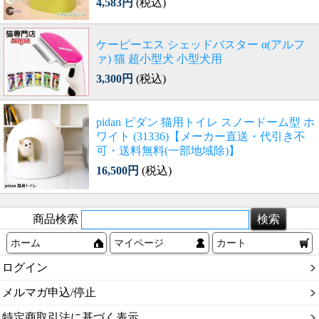
4,583円
(税込)
ケーピーエス シェッドバスター α(アルフ
ァ) 猫 超小型犬 小型犬用
3,300円
(税込)
pidan ピダン 猫用トイレ スノードーム型 ホ
ワイト (31336)【メーカー直送・代引き不
可・送料無料(一部地域除)】
16,500円
(税込)
商品検索
ホーム
マイページ
カート
ログイン
メルマガ申込/停止
特定商取引法に基づく表示