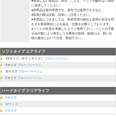
●使用しない場合は、幼児、こども、ペットが触れない場所
に保管してください。
●本商品は室内専用です。屋外では使用できません。
●装着の際は誤飲、誤食にご注意ください。
●本商品につきましては、衛星管理の都合上使用の未済を問
わずお客様都合による返品・交換をお断りしております。
●ペットの性質を考慮した上でご使用下さい。ペットの予期
せぬ行動により発生しうる事故や怪我・破損には、飼い主
様の責任において注意・警戒下さい。
ソフトタイプ エアライフ
XSサイズ（キティサイズ）
ブルー
/
ベージュ
Sサイズ
ブルー
/
ベージュ
Mサイズ
ブルー
/
ベージュ
Lサイズ
ブルー
/
ベージュ
ハードタイプ クリアライフ
Sサイズ
Mサイズ
Lサイズ