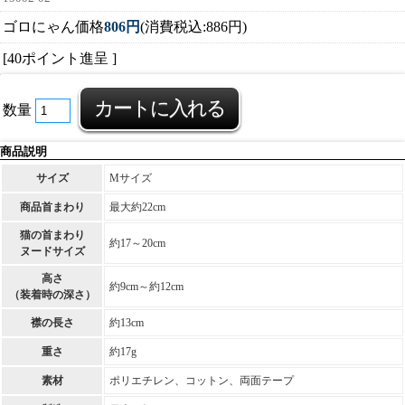
ゴロにゃん価格
806円
(消費税込:886円)
[40ポイント進呈 ]
数量
商品説明
サイズ
Mサイズ
商品首まわり
最大約22cm
猫の首まわり
約17～20cm
ヌードサイズ
高さ
約9cm～約12cm
（装着時の深さ）
襟の長さ
約13cm
重さ
約17g
素材
ポリエチレン、コットン、両面テープ