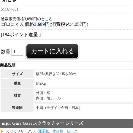
51167-001
通常販売価格3,850円のところ
ゴロにゃん価格
3,689円
(消費税込:4,057円)
[184ポイント進呈 ]
数量
商品説明
サイズ
幅35×奥行き32×高さ70cm
重量
約2Kg
外側：紙
材質
内側：段ボール
製造国
中国（デザイン企画：日本）
mju: Gari Gari スクラッチャー シリーズ
ガリガリサークル
通常版
木目柄
ビッグ