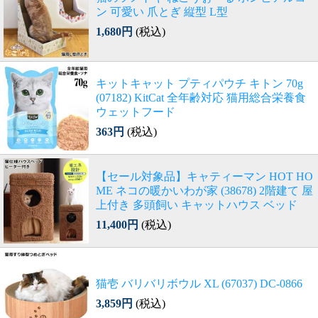
ン 可愛い 爪とぎ 縦型 L型
1,680円
(税込)
キットキャット プティパウチ キトン 70g
(07182) KitCat 全年齢対応 猫用総合栄養食
ウェットフード
363円
(税込)
【セール対象品】キャティーマン HOT HO
ME ネコの暖かいわが家 (38678) 2階建て 屋
上付き 多頭飼い キャットハウス ベッド
11,400円
(税込)
猫壱 バリバリボウル XL (67037) DC-0866
3,859円
(税込)