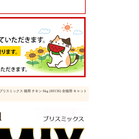
 ブリスミックス 猫用 チキン 6kg (60136) 全猫用 キャット