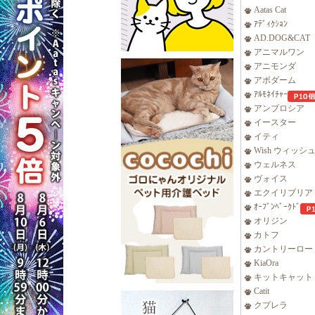
Aatas Cat
ｱﾃﾞｨｸｼｮﾝ
AD.DOG&CAT
アニマルワン
アニモンダ
アボダーム
ｱﾙﾓﾈｲﾁｬｰ
アンブロシア
イースター
イティ
Wish ウィッシ
ウェルネス
ヴォイス
エクイリブリア
ｵｰﾌﾞﾝﾍﾞｰｸﾄﾞ
オリジン
カトフ
カントリーロー
KiaOra
キットキャット
Catit
クプレラ