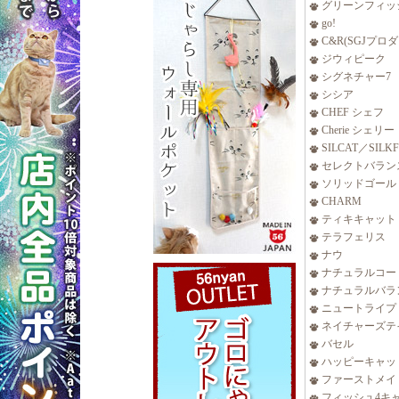
グリーンフィッ
go!
C&R(SGJプロ
ジウィピーク
シグネチャー7
シシア
CHEF シェフ
Cherie シェリー
SILCAT／SILK
セレクトバラン
ソリッドゴール
CHARM
ティキキャット
テラフェリス
ナウ
ナチュラルコー
ナチュラルバラ
ニュートライプ
ネイチャーズテ
バセル
ハッピーキャッ
ファーストメイ
フィッシュ4キ