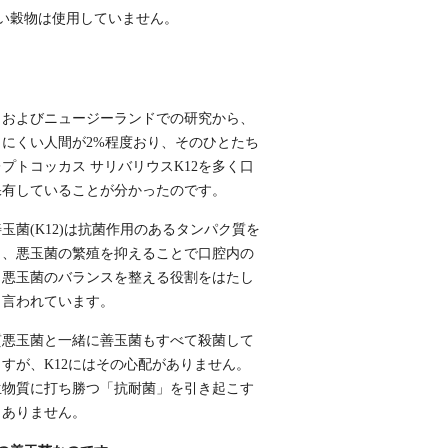
い穀物は使用していません。
カおよびニュージーランドでの研究から、
出にくい人間が2%程度おり、そのひとたち
プトコッカス サリバリウスK12を多く口
保有していることが分かったのです。
玉菌(K12)は抗菌作用のあるタンパク質を
し、悪玉菌の繁殖を抑えることで口腔内の
、悪玉菌のバランスを整える役割をはたし
と言われています。
質悪玉菌と一緒に善玉菌もすべて殺菌して
すが、K12にはその心配がありません。
生物質に打ち勝つ「抗耐菌」を引き起こす
もありません。