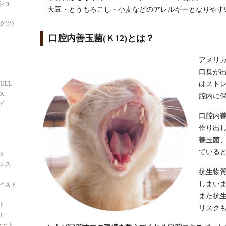
シュ
大豆・とうもろこし・小麦などのアレルギーとなりやす
ダクツ)
口腔内善玉菌(Ｋ12)とは？
アメリ
口臭が
FULL
はストレ
ス
腔内に
ド
口腔内善
作り出
善玉菌
ている
ド
ンス
抗生物
しまいま
イスト
また抗
ト
リスク
ト
ャット