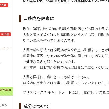
いわば口腔内での環境を整えてくれる口腔エキスパート
口腔内を健康に
現在、3歳以上の犬猫の約8割が歯周病などの口内トラ
人間と違って犬や猫は約48時間というとても短い時間
やすい環境を作ってしまうのです。
レセピー
人間の歯科領域では歯周病が全身疾患へ影響することが
歯周病の原因となる細菌が体全体に周り様々な病気を引
り健康な口内を保ちたいものです。
ル
また本来、口腔内が健康であれば口臭は気にならないは
人間と同様に、猫にとっても歯は一生もの。
口腔内の疾患などは食事にも影響してしまいますから、
ブリスミックス キャットフードには、口腔内ケアの他
る
と見る
成分について