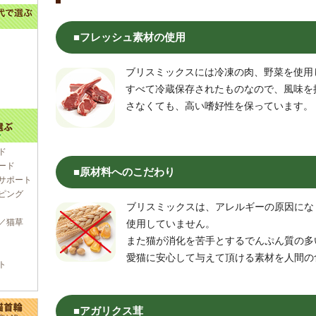
■フレッシュ素材の使用
ブリスミックスには冷凍の肉、野菜を使用
すべて冷蔵保存されたものなので、風味を
さなくても、高い嗜好性を保っています。
ド
ード
■原材料へのこだわり
サポート
ピング
ブリスミックスは、アレルギーの原因にな
／猫草
使用していません。
また猫が消化を苦手とするでんぷん質の多
愛猫に安心して与えて頂ける素材を人間の
ト
■アガリクス茸