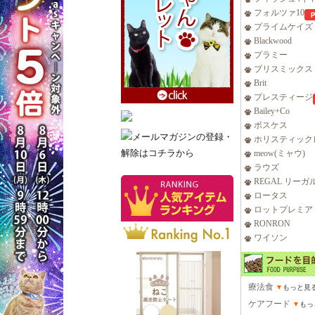
フォルツァ10
プライムケイズ
Blackwood
プラミー
ブリスミックス
Brit
プレスティージ
Bailey+Co
ボスケス
ホリスティック
meow(ミャウ)
ラウズ
REGAL リーガ
ロータス
ロットプレミア
RONRON
ワイソン
療法食
▼
もっと見
ケアフード
▼
もっ