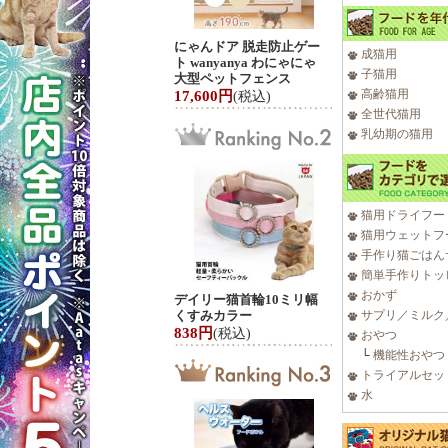
にゃんドア 脱走防止ゲー
成猫用
ト wanyanya わにゃにゃ
子猫用
大型ペットフェンス
高齢猫用
17,600円
(税込)
全世代猫用
乳幼期の猫用
猫用ドライフー
猫用ウェットフ
手作り猫ごはん
簡単手作りトッ
おかず
デイリー猫首輪10ミリ幅
くすみカラー
サプリ／ミルク
838円
(税込)
おやつ
└
機能性おやつ
トライアルセッ
水