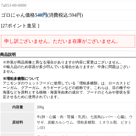
7a053-00-0000
ゴロにゃん価格
540円
(消費税込:594円)
[27ポイント進呈 ]
申し訳ございません。ただいま在庫がございません。
商品説明
※外装が商品画像と異なる場合がありますが内容に変更はございません。
※輸入品のため容器が多少凹んでいる場合がありますが、中身に問題はござい
ません。
※増粘多糖類について
アニモンダのウェットフードに使用している「増粘多糖類」は、ローカストビ
ーンガム、グアーガム、カラギーナンなどの総称です。これらは、豆の種子や
海藻などを原料とする植物・海藻等由来の成分で、フードのとろみや形状を安
定させるために使用されています。
内容量
200g
牛(肺・心臓・肉・腎臓・乳房)、七面鳥(レバー・心臓)、ウ
原材料
サギ、炭酸カルシウム、増粘多糖類、ミネラル類、ビタミ
ンD3