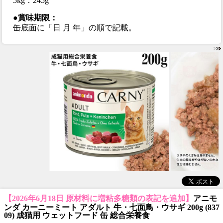
5kg：245g
●賞味期限：
缶底面に「日 月 年」の順で記載。
【2026年6月18日 原材料に増粘多糖類の表記を追加】
アニモ
ンダ カーニーミート アダルト 牛・七面鳥・ウサギ 200g (837
09) 成猫用 ウェットフード 缶 総合栄養食