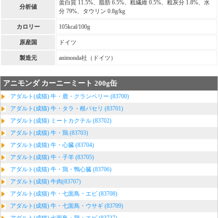
蛋白質 11.5%、脂肪 6.5%、粗繊維 0.5%、粗灰分 1.8%、水
分析値
分 79%、タウリン 0.8g/kg
カロリー
105kcal/100g
原産国
ドイツ
製造元
animonda社（ドイツ）
アニモンダ カーニーミート 200g缶
アダルト(成猫) 牛・鹿・クランベリー (83700)
アダルト(成猫) 牛・タラ・根パセリ (83701)
アダルト(成猫) ミートカクテル (83702)
アダルト(成猫) 牛・鶏 (83703)
アダルト(成猫) 牛・心臓 (83704)
アダルト(成猫) 牛・子羊 (83705)
アダルト(成猫) 牛・鶏・鴨心臓 (83706)
アダルト(成猫) 牛肉(83707)
アダルト(成猫) 牛・七面鳥・エビ (83708)
アダルト(成猫) 牛・七面鳥・ウサギ (83709)