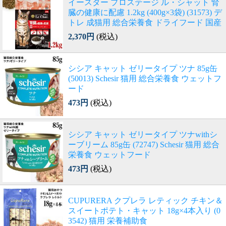
イースター プロステージ ル・シャット 腎
臓の健康に配慮 1.2kg (400g×3袋) (31573) デ
トレ 成猫用 総合栄養食 ドライフード 国産
2,370円
(税込)
シシア キャット ゼリータイプ ツナ 85g缶
(50013) Schesir 猫用 総合栄養食 ウェットフ
ード
473円
(税込)
シシア キャット ゼリータイプ ツナwithシ
ーブリーム 85g缶 (72747) Schesir 猫用 総合
栄養食 ウェットフード
473円
(税込)
CUPURERA クプレラ レティック チキン＆
スイートポテト・キャット 18g×4本入り (0
3542) 猫用 栄養補助食