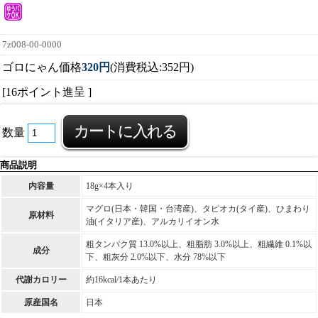
7z008-00-0000
ゴロにゃん価格
320円
(消費税込:352円)
[16ポイント進呈 ]
数量
商品説明
内容量
18g×4本入り
マグロ(日本・韓国・台湾産)、タピオカ(タイ産)、ひまわり
原材料
油(イタリア産)、アルカリイオン水
粗タンパク質 13.0%以上、粗脂肪 3.0%以上、粗繊維 0.1%以
成分
下、粗灰分 2.0%以下、水分 78%以下
代謝カロリー
約16kcal/1本あたり
原産国名
日本