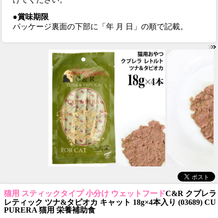
●賞味期限
パッケージ裏面の下部に「年 月 日」の順で記載。
猫用 スティックタイプ 小分け ウェットフード
C&R クプレラ
レティック ツナ&タピオカ キャット 18g×4本入り (03689) CU
PURERA 猫用 栄養補助食