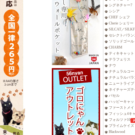
シグネチャー7
シシア
CHEF シェフ
Cherie シェリー
SILCAT／SILK
セレクトバラン
ソリッドゴール
CHARM
ティキキャット
テラフェリス
ナウ
ナチュラルコー
ナチュラルバラ
ニュートライプ
ネイチャーズテ
バセル
ハッピーキャッ
ファーストメイ
フィッシュ4キ
フォルツァ10
プライムケイズ
Blackwood