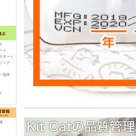
ド
ード
サポート
ピング
／猫草
ト
輪