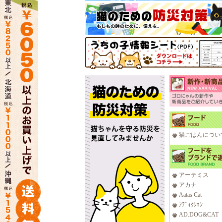
猫ごはんについ
アーテミス
アカナ
Aatas Cat
ｱﾃﾞｨｸｼｮﾝ
AD.DOG&CAT