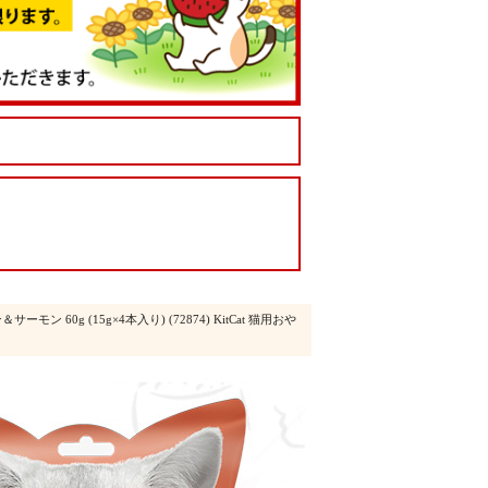
ン 60g (15g×4本入り) (72874) KitCat 猫用おや