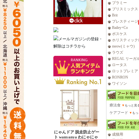
プラミー
ブリスミックス
Brit
プレスティージ
Bailey+Co
ボスケス
ホリスティック
meow(ミャウ)
ラウズ
REGAL リーガ
ロータス
ロットプレミア
RONRON
ワイソン
療法食
▼
もっと見
ケアフード
▼
もっ
にゃんドア 脱走防止ゲー
成猫用
ト wanyanya わにゃにゃ