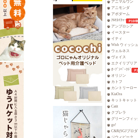
アニマルワン
アニモンダ
アボダーム
ｱﾙﾓﾈｲﾁｬｰ
アンブロシア
イースター
イティ
Wish ウィッシ
ウェルネス
ヴォイス
エクイリブリア
ｵｰﾌﾞﾝﾍﾞｰｸﾄﾞ
オリジン
カトフ
カントリーロー
KiaOra
キットキャット
Catit
クプレラ
グリーンフィッ
go!
C&R(SGJプロ
ジウィピーク