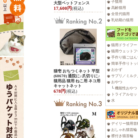
子猫用
大型ペットフェンス
高齢猫用
17,600円
(税込)
全世代猫用
乳幼期の猫用
猫用ドライフー
猫用ウェットフ
手作り猫ごはん
簡単手作りトッ
おかず
猫壱 おちつくネット 平型
(60670) 通院に♪爪切りに♪
サプリ／ミルク
猫用品 猫用 ねこ用 ネコ用
おやつ
キャットネット
└
機能性おやつ
678円
(税込)
トライアルセッ
水
デイリー猫用首
おしゃれ猫首輪
襟付き猫首輪