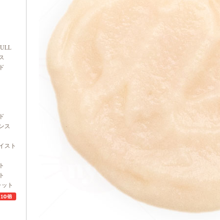
FULL
ス
ド
ド
ンス
イスト
ト
ト
ャット