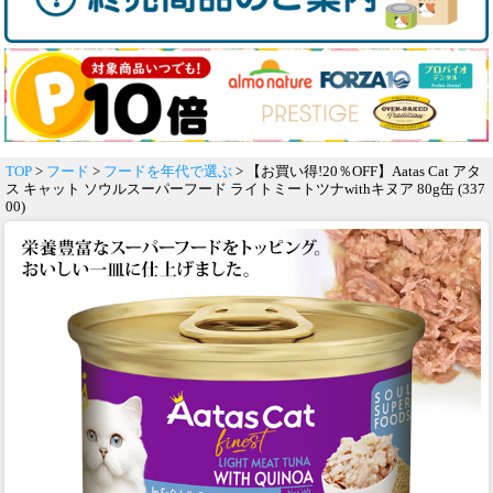
TOP
>
フード
>
フードを年代で選ぶ
> 【お買い得!20％OFF】Aatas Cat アタ
ス キャット ソウルスーパーフード ライトミートツナwithキヌア 80g缶 (337
00)