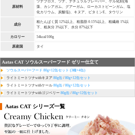
ツナブロス、ツナ、ナチュラルフレーバー、ゲル化剤(海
原材料
藻、カシアガム、グアーガム、ローカストビーンガム、塩
化カリウム、炭酸塩)、キヌア、ビタミンE、タウリン
粗たんぱく質 12%以上、粗脂肪 0.15%以上、粗繊維 1%以
成分
下、粗灰分 3%以下、水分 87%以下
カロリー
54kcal/100g
原産国
タイ
Aatas CAT ソウルスーパーフード ゼリー仕立て
ソウルスーパーフード 80g×12缶セット (3種×4缶)
ライトミートツナwithキヌア
80g缶
/
80g×12缶セット
ライトミートツナwithケール
80g缶
/
80g×12缶セット
ライトミートツナwithゴジベリー
80g缶
/
80g×12缶セット
Aatas CAT シリーズ一覧