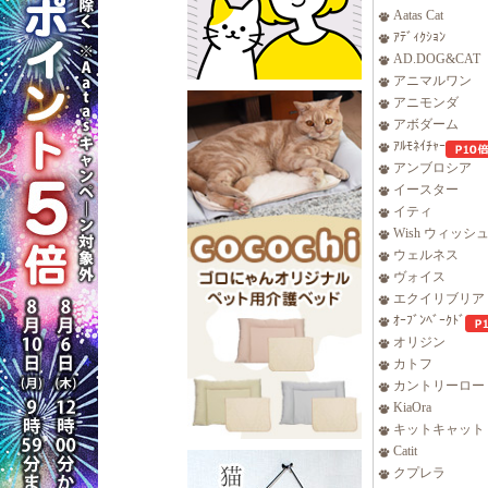
Aatas Cat
ｱﾃﾞｨｸｼｮﾝ
AD.DOG&CAT
アニマルワン
アニモンダ
アボダーム
ｱﾙﾓﾈｲﾁｬｰ
アンブロシア
イースター
イティ
Wish ウィッシ
ウェルネス
ヴォイス
エクイリブリア
ｵｰﾌﾞﾝﾍﾞｰｸﾄﾞ
オリジン
カトフ
カントリーロー
KiaOra
キットキャット
Catit
クプレラ