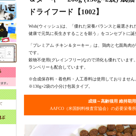
ドライフード【1002】
Wish(ウィッシュ)は、「優れた栄養バランスと厳選さ
健康で元気に長生きすることを願う」をコンセプトに誕
「プレミアム チキン＆ターキー」は、鶏肉と七面鳥肉
です。
穀物不使用(グレインフリー)なので消化も優れています
ランベリーも配合しています。
※合成保存料・着色料・人工香料は使用しておりません
※130g×2袋の小分け包装タイプ。
成猫～高齢猫用 維持期
て
AAFCO（米国飼料検査官協会）の必要栄養