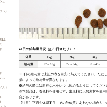
シュ
ダクツ)
FULL
ス
●1日の給与量目安（g／1日当たり）：
ド
体重
1kg
2kg
3kg
給与量
12～18g
22～34g
30～45g
ド
※1日の給与量は上記の表を目安に与えてください。ただ
ンス
猫によって給与量が異なります。
※給与の際には新鮮な水をいつも飲めるようにしてくださ
イスト
※本製品は、着色料を使用せず、主原料に天然素材を使用
ト
合があります。
ト
【注意】下痢や体調不良、その他体質にあわない場合もご
ャット