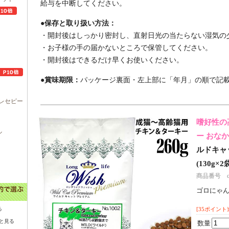
給与を中断してください。
●保存と取り扱い方法：
・開封後はしっかり密封し、直射日光の当たらない湿気の
・お子様の手の届かないところで保管してください。
・開封後はできるだけ早くお使いください。
●賞味期限：
パッケージ裏面・左上部に「年月」の順で記
レセピー
嗜好性の
ル
ー おなか
ルドキャッ
(130g×2袋
商品番号 c70
ゴロにゃ
る
[35ポイント
と見る
数量