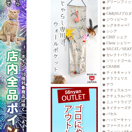
グリーンフィッ
go!
C&R(SGJプロ
ジウィピーク
シグネチャー7
シシア
CHEF シェフ
Cherie シェリー
SILCAT／SILK
セレクトバラン
ソリッドゴール
CHARM
ティキキャット
テラフェリス
ナウ
ナチュラルコー
ナチュラルバラ
ニュートライプ
ネイチャーズテ
バセル
ハッピーキャッ
ファーストメイ
フィッシュ4キ