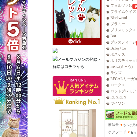
フォルツァ10
プライムケイズ
Blackwood
プラミー
ブリスミックス
Brit
プレスティージ
Bailey+Co
ボスケス
ホリスティック
meow(ミャウ)
ラウズ
REGAL リーガ
ロータス
ロットプレミア
RONRON
ワイソン
療法食
▼
もっと見
ケアフード
▼
もっ