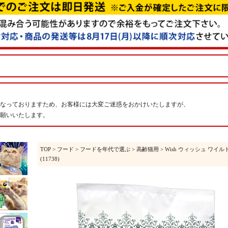
なっておりますため、お客様には大変ご迷惑をおかけいたしますが、
願いいたします。
TOP
>
フード
>
フードを年代で選ぶ
>
高齢猫用
> Wish ウィッシュ ワイル
(11738)