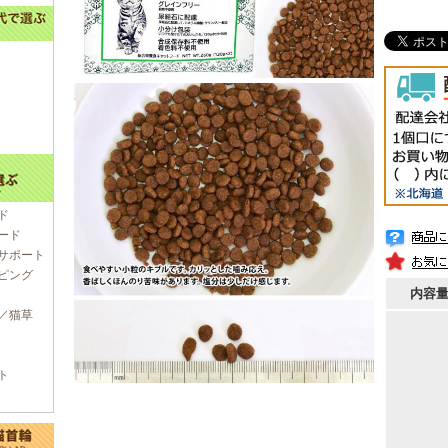
ド
ード
サポート
ピング
内容
／猫草
ト