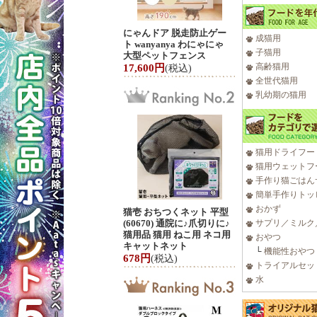
にゃんドア 脱走防止ゲー
成猫用
ト wanyanya わにゃにゃ
子猫用
大型ペットフェンス
高齢猫用
17,600円
(税込)
全世代猫用
乳幼期の猫用
猫用ドライフー
猫用ウェットフ
手作り猫ごはん
簡単手作りトッ
おかず
猫壱 おちつくネット 平型
(60670) 通院に♪爪切りに♪
サプリ／ミルク
猫用品 猫用 ねこ用 ネコ用
おやつ
キャットネット
└
機能性おやつ
678円
(税込)
トライアルセッ
水