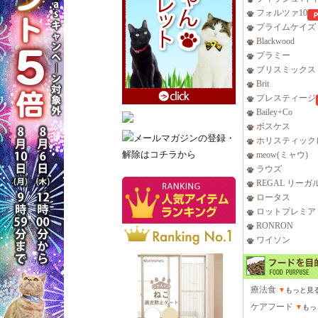
フォルツァ10
プライムケイズ
Blackwood
プラミー
ブリスミックス
Brit
プレスティージ
Bailey+Co
ボスケス
ホリスティック
meow(ミャウ)
ラウズ
REGAL リーガ
ロータス
ロットプレミア
RONRON
ワイソン
療法食
▼
もっと見
ケアフード
▼
もっ