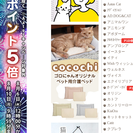
Aatas Cat
ｱﾃﾞｨｸｼｮﾝ
AD.DOG&CAT
アニマルワン
アニモンダ
アボダーム
ｱﾙﾓﾈｲﾁｬｰ
アンブロシア
イースター
イティ
Wish ウィッシ
ウェルネス
ヴォイス
エクイリブリア
ｵｰﾌﾞﾝﾍﾞｰｸﾄﾞ
オリジン
カトフ
カントリーロー
KiaOra
キットキャット
Catit
クプレラ