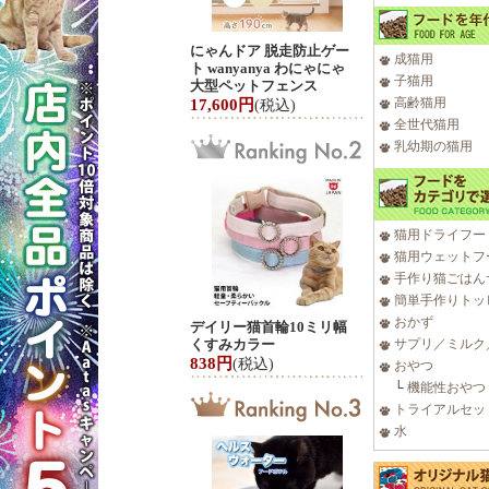
にゃんドア 脱走防止ゲー
成猫用
ト wanyanya わにゃにゃ
子猫用
大型ペットフェンス
高齢猫用
17,600円
(税込)
全世代猫用
乳幼期の猫用
猫用ドライフー
猫用ウェットフ
手作り猫ごはん
簡単手作りトッ
おかず
デイリー猫首輪10ミリ幅
くすみカラー
サプリ／ミルク
838円
(税込)
おやつ
└
機能性おやつ
トライアルセッ
水