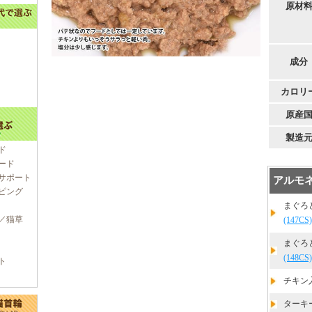
原材
成分
カロリ
原産
製造
ド
ード
サポート
アルモネ
ピング
まぐろ
／猫草
(147CS)
まぐろ
(148CS)
ト
チキン
ターキ