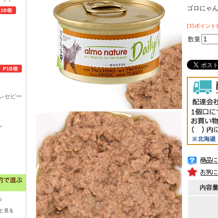
ゴロにゃ
[35ポイント
数量
レセピー
ル
内容
る
と見る