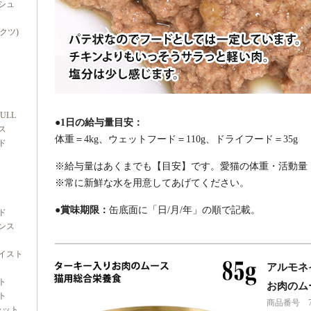
シュ
ダクツ)
FULL
●1日の給与量目安：
ス
体重＝4kg、ウェットフード＝110g、ドライフード＝35g
ド
※給与量はあくまでも【目安】です。愛猫の体重・活動量
※常に新鮮な水を用意してあげてください。
●賞味期限：
缶底面に「日/月/年」の順で記載。
ド
ンス
イスト
アルモネ
ト
お肉のムー
ト
商品番号 7r0
ャット