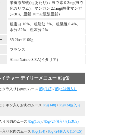
料
栄養添加物(kgあたり)：ヨウ素 0.2mg(ヨウ
化カリウム)、マンガン 2.1mg(酸化マンガ
ン(II))、亜鉛 10mg(硫酸亜鉛)
粗蛋白 10%、粗脂肪 5%、粗繊維 0.4%、
水分 82%、粗灰分 2%
ー
85.2kcal/100g
国
フランス
元
Almo Nature S.P.A(イタリア)
イチャー デイリーメニュー 85g缶
とタラ入りお肉のムース
85g(147)
/
85g×24個入り
とチキン入りお肉のムース
85g(148)
/
85g×24個入り
入りお肉のムース
85g(153)
/
85g×24個入り(153CS)
ー入りお肉のムース
85g(154)
/
85g×24個入り(154CS)