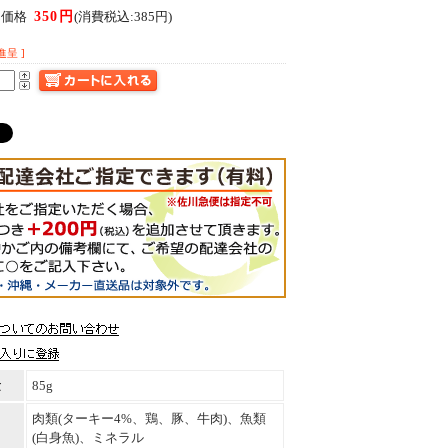
350円
ん価格
(消費税込:385円)
進呈 ]
量
85g
肉類(ターキー4%、鶏、豚、牛肉)、魚類
(白身魚)、ミネラル