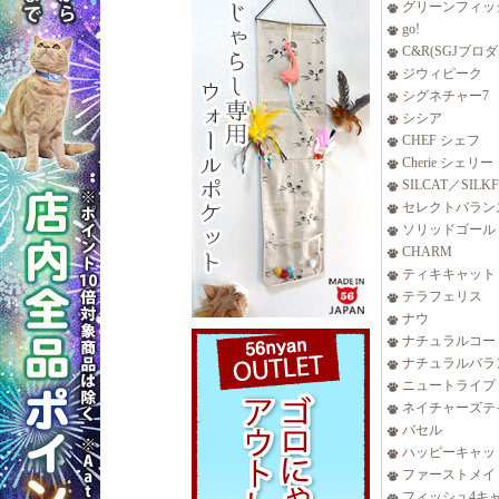
グリーンフィッ
go!
C&R(SGJプロ
ジウィピーク
シグネチャー7
シシア
CHEF シェフ
Cherie シェリー
SILCAT／SILK
セレクトバラン
ソリッドゴール
CHARM
ティキキャット
テラフェリス
ナウ
ナチュラルコー
ナチュラルバラ
ニュートライプ
ネイチャーズテ
バセル
ハッピーキャッ
ファーストメイ
フィッシュ4キ