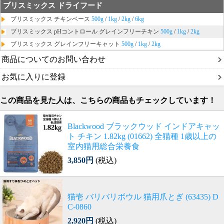
ブリスミックス ドライフード
ブリスミックス チキンベース
500g
/
1kg
/
2kg
/
6kg
ブリスミックス pHコントロール グレインフリーチキン
500g
/
1kg
/
2kg
ブリスミックス グレインフリーキャット
500g
/
1kg
/
2kg
商品についてのお問い合わせ
お気に入りに登録
この商品を見た人は、こちらの商品もチェックしています！
Blackwood ブラックウッド インドアキャッ
ト チキン 1.82kg (01662) 全猫種 1歳以上の
室内猫用総合栄養食
3,850円
(税込)
猫壱 バリバリボウル 猫用爪とぎ (63435) D
C-0860
2,920円
(税込)