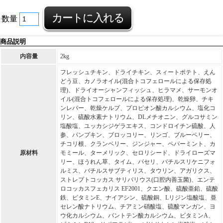
数量
商品説明
内容量
2kg
フレッシュチキン、ドライチキン、スィートポテト、えん
どう豆、カノラオイル(混合トコフェロールによる保存処
理)、ドライオーシャンフィッシュ、ヒラマメ、サーモンオ
イル(混合トコフェロールによる保存処理)、乾燥卵、チキ
ンレバー、乾燥ケルプ、プロピオン酸カルシウム、塩化コ
リン、硫酸水素ナトリウム、DLメチオニン、グルコサミン
塩酸塩、ユッカシジゲラエキス、コンドロイチン硫酸、人
参、パンプキン、ブロッコリー、リンゴ、ブルーベリー、
チコリ根、クランベリー、ジンジャー、ペパーミント、カ
原材料
モミール、ターメリック、セロリシード、ドライローズマ
リー、ほうれん草、タイム、パセリ、バチルスリケニフォ
ルミス、バチルスサブティリス、タウリン、アガリクス、
ストレプトコッカス サリバリウス(口腔内善玉菌)、エンテ
ロコッカスフェカリス EF2001、クエン酸、硫酸亜鉛、硫酸
鉄、ビタミンE、ナイアシン、硫酸銅、Lリジン塩酸塩、亜
セレン酸ナトリウム、チアミン硝酸塩、硫酸マンガン、ヨ
ウ化カルシウム、パントテン酸カルシウム、ビタミンA、