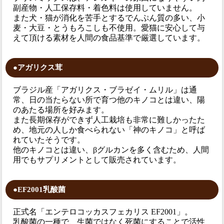
副産物・人工保存料・着色料は使用していません。
また犬・猫が消化を苦手とするでんぷん質の多い、小
麦・大豆・とうもろこしも不使用。愛猫に安心して与
えて頂ける素材を人間の食品基準で厳選しています。
●アガリクス茸
ブラジル産「アガリクス・ブラゼイ・ムリル」は通
常、日の当たらない所で育つ他のキノコとは違い、陽
のあたる場所を好みます。
また長期保存ができず人工栽培も非常に難しかったた
め、地元の人しか食べられない「神のキノコ」と呼ば
れていたそうです。
他のキノコとは違い、βグルカンを多く含むため、人間
用でもサプリメントとして販売されています。
●EF2001乳酸菌
正式名「エンテロコッカスフェカリス EF2001」。
乳酸菌の一種で、生菌ではなく死菌にすることで活性