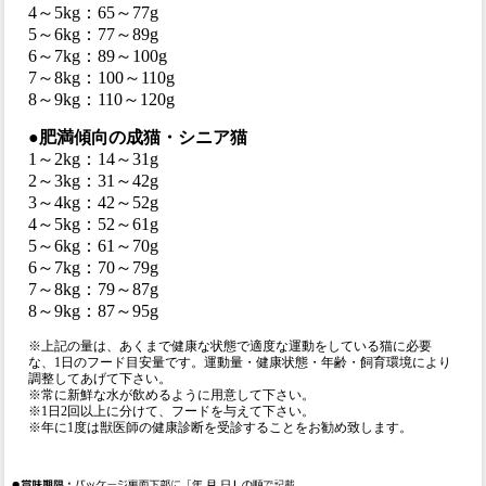
4～5kg：65～77g
5～6kg：77～89g
6～7kg：89～100g
7～8kg：100～110g
8～9kg：110～120g
●肥満傾向の成猫・シニア猫
1～2kg：14～31g
2～3kg：31～42g
3～4kg：42～52g
4～5kg：52～61g
5～6kg：61～70g
6～7kg：70～79g
7～8kg：79～87g
8～9kg：87～95g
※上記の量は、あくまで健康な状態で適度な運動をしている猫に必要
な、1日のフード目安量です。運動量・健康状態・年齢・飼育環境により
調整してあげて下さい。
※常に新鮮な水が飲めるように用意して下さい。
※1日2回以上に分けて、フードを与えて下さい。
※年に1度は獣医師の健康診断を受診することをお勧め致します。