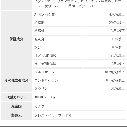
ビタミンB12、リボフラビン、ピリドキシン塩酸塩、ビオ
チン、炭酸コバルト、葉酸、ビタミンD3
粗タンパク質
43.0%以上
粗脂肪
20.0%以上
粗繊維
3.5%以下
保証成分
粗灰分
9.5%以下
水分
10.0%以下
オメガ6脂肪酸
3.5%以上
オメガ3脂肪酸
1.25%以上
グルコサミン
300mg/kg以上
その他含有成分
コンドロイチン
100mg/kg以上
タウリン
0.3%以上
代謝カロリー
381.0kcal/100g
原産国
カナダ
製造元
クレストペットフード社