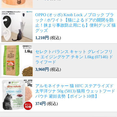
OPPO (オッポ) Knob Lock ノブロック ブラ
ック / ホワイト【猫によるドアの開閉を防
止！挟まり事故防止用にも】便利グッズ 猫
グッズ
1,210円
(税込)
セレクトバランス キャット グレインフリ
ー エイジングケア チキン 1.6kg (07146) ド
ライフード
3,960円
(税込)
アルモネイチャー 猫 HFC ステアライズド
太平洋ツナ 50g (5813) 猫用 ウェットフード
パウチ 避妊去勢【ポイント10倍】
374円
(税込)