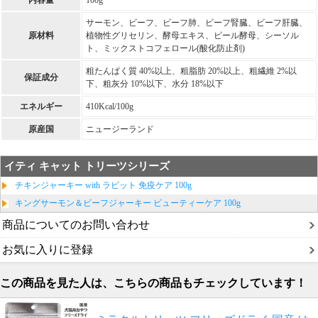
サーモン、ビーフ、ビーフ肺、ビーフ腎臓、ビーフ肝臓、
原材料
植物性グリセリン、酵母エキス、ビール酵母、シーソル
ト、ミックストコフェロール(酸化防止剤)
粗たんぱく質 40%以上、粗脂肪 20%以上、粗繊維 2%以
保証成分
下、粗灰分 10%以下、水分 18%以下
エネルギー
410Kcal/100g
原産国
ニュージーランド
イティ キャット トリーツシリーズ
チキンジャーキー with ラビット 免疫ケア 100g
キングサーモン＆ビーフジャーキー ビューティーケア 100g
商品についてのお問い合わせ
お気に入りに登録
この商品を見た人は、こちらの商品もチェックしています！