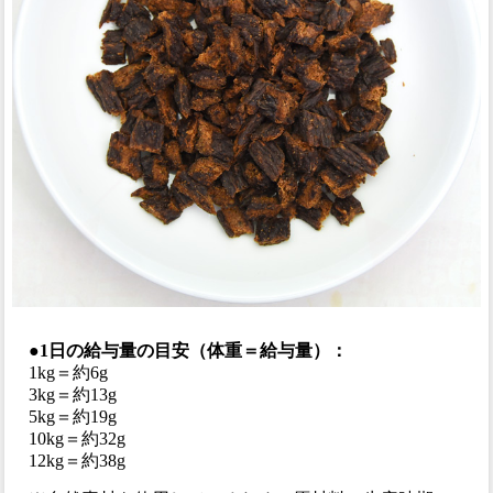
●1日の給与量の目安（体重＝給与量）：
1kg＝約6g
3kg＝約13g
5kg＝約19g
10kg＝約32g
12kg＝約38g