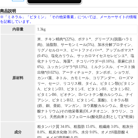
商品説明
※「ミネラル」「ビタミン」「その他栄養素」については、メーカーサイトの情報
を記載しています。
内容量
1.3kg
米、チキン精肉*(22%)、ポテト*、グリーブス(脱脂ハラミ
肉)、油脂類、サーモンミール(5%)、加水分解プロテイン、
リグノセルロース、ビートファイバー*、アップルポマス*
(0.4%)、塩化カリウム、サッカロマイセスセレビシエ*、塩
化ナトリウム、海藻*、チコリパウダー(0.16%)、亜麻仁(0.1
6%)、ユッカシジゲラ*(0.13%)、ミルクシスル、イースト抽
出物*(0.02%)、アーティチョーク、タンポポ、ショウガ、
原材料
カンバ葉、ネトル、カモミール、コリアンダー、ローズマ
リー、セージ、リコリス根、タイム、ビタミン類(ビタミン
A、ビタミンD3、ビタミンE、ビタミンB1、ビタミンB2、
ビタミンB6、ビオチン、Dパントテン酸カルシウム、ナイ
アシン、ビタミンB12、ビタミンC、葉酸)、ミネラル類
(鉄、銅、亜鉛、マンガン、ヨウ素酸カルシウム、亜セレン
酸ナトリウム)その他栄養素(DLメチオニン、タウリン、コ
リン)、天然由来トコフェロール(酸化防止剤として)(*乾燥)
粗タンパク質 34.0%、粗脂肪 15.0%、粗繊維 3.0%、粗灰分
成分
8.0%、粗炭水化物 31.0%、水分 9.0%、オメガ6脂肪酸 4.
0%、オメガ3脂肪酸 0.4%