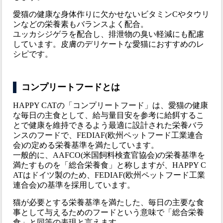
愛猫の健康な身体作りに欠かせないビタミンCやタウリ
ンなどの栄養素もバランスよく配合。
ユッカシジゲラを配合し、排泄物の臭い軽減にも配慮
しています。皮膚のデリケートな愛猫におすすめのレ
シピです。
コンプリートフードとは
HAPPY CATの「コンプリートフード」は、愛猫の健康
な毎日の主食として、給与量目安を参考に給餌するこ
とで健康を維持できるよう最適に設計された栄養バラ
ンスのフードで、FEDIAF(欧州ペットフード工業連合
会)の定める栄養基準を満たしています。
一般的に、AAFCO(米国飼料検査官協会)の栄養基準を
満たすものを「総合栄養食」と称しますが、HAPPY C
ATはドイツ製のため、FEDIAF(欧州ペットフード工業
連合会)の基準を採用しています。
猫が必要とする栄養基準を満たした、毎日の主要な食
事として与えるためのフードという意味で「総合栄養
食」と同等の表現と言えます。