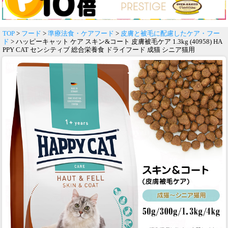
TOP
>
フード
>
準療法食・ケアフード
>
皮膚と被毛に配慮したケア・フー
ド
> ハッピーキャット ケア スキン&コート 皮膚被毛ケア 1.3kg (40958) HA
PPY CAT センシティブ 総合栄養食 ドライフード 成猫 シニア猫用