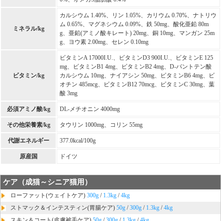
カルシウム 1.40%、リン 1.05%、カリウム 0.70%、ナトリウ
ム 0.65%、マグネシウム 0.09%、鉄 50mg、酸化亜鉛 80m
ミネラル/kg
g、亜鉛(アミノ酸キレート) 20mg、銅 10mg、マンガン 25m
g、ヨウ素 2.00mg、セレン 0.10mg
ビタミンA 17000I.U.、ビタミンD3 900I.U.、ビタミンE 125
mg、ビタミンB1 4mg、ビタミンB2 4mg、D-パントテン酸
ビタミン/kg
カルシウム 10mg、ナイアシン 50mg、ビタミンB6 4mg、ビ
オチン 485mcg、ビタミンB12 70mcg、ビタミンC 30mg、葉
酸 3mg
必須アミノ酸/kg
DL-メチオニン 4000mg
その他栄養素/kg
タウリン 1000mg、コリン 55mg
代謝エネルギー
377.0kcal/100g
原産国
ドイツ
ケア（成猫～シニア猫用）
ローファット(ウェイトケア)
300g
/
1.3kg
/
4kg
ストマック＆インテスティン(胃腸ケア)
50g
/
300g
/
1.3kg
/
4kg
スキン＆コート(皮膚被毛ケア)
50g
/
300g
/
1.3kg
/
4kg