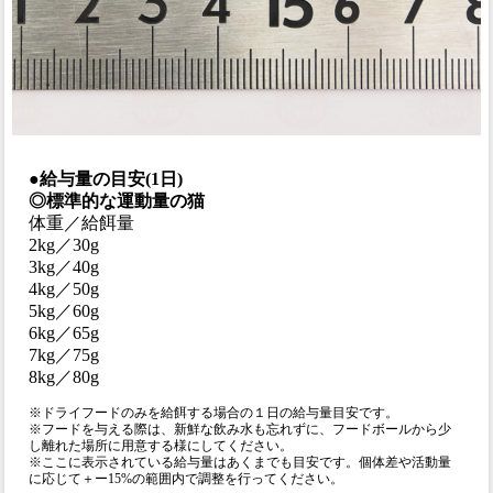
●給与量の目安(1日)
◎標準的な運動量の猫
体重／給餌量
2kg／30g
3kg／40g
4kg／50g
5kg／60g
6kg／65g
7kg／75g
8kg／80g
※ドライフードのみを給餌する場合の１日の給与量目安です。
※フードを与える際は、新鮮な飲み水も忘れずに、フードボールから少
し離れた場所に用意する様にしてください。
※ここに表示されている給与量はあくまでも目安です。個体差や活動量
に応じて＋ー15%の範囲内で調整を行ってください。