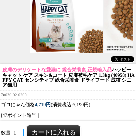
皮膚のデリケートな愛猫に 総合栄養食 正規輸入品
ハッピー
キャット ケア スキン&コート 皮膚被毛ケア 1.3kg (40958) HA
PPY CAT センシティブ 総合栄養食 ドライフード 成猫 シニ
ア猫用
7u030-02-0200
ゴロにゃん価格
4,719円
(消費税込:5,190円)
[47ポイント進呈 ]
数量