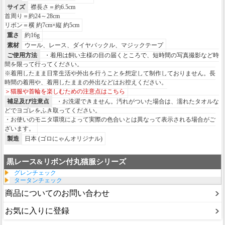
サイズ
襟長さ＝約6.5cm
首周り＝約24～28cm
リボン＝横 約7cm×縦 約5cm
重さ
約16g
素材
ウール、レース、ダイヤバックル、マジックテープ
ご使用方法
・着用は飼い主様の目の届くところで、短時間の写真撮影など時
間を限って行ってください。
※着用したまま日常生活や外出を行うことを想定して制作しておりません。長
時間の着用や、着用したままの外出などはお控えください。
＞猫服や首輪を楽しむための注意点はこちら
補足及び注意点
・お洗濯できません。汚れがついた場合は、濡れたタオルな
どでヨゴレをふき取ってください。
・お使いのモニタ環境によって実際の色合いとは異なって表示される場合がご
ざいます。
製造
日本 (ゴロにゃんオリジナル)
黒レース&リボン付丸猫服シリーズ
グレンチェック
タータンチェック
商品についてのお問い合わせ
お気に入りに登録