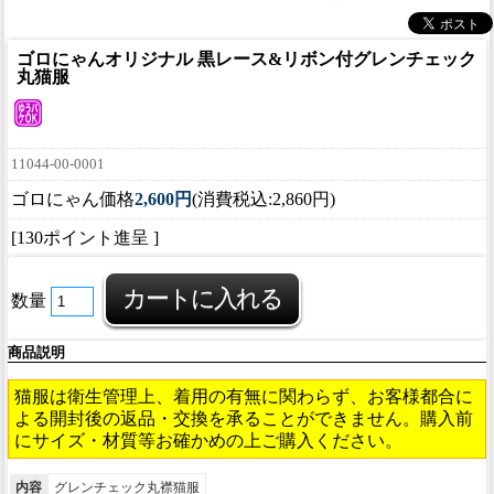
ゴロにゃんオリジナル 黒レース&リボン付グレンチェック
丸猫服
11044-00-0001
ゴロにゃん価格
2,600円
(消費税込:2,860円)
[130ポイント進呈 ]
数量
商品説明
猫服は衛生管理上、着用の有無に関わらず、お客様都合に
よる開封後の返品・交換を承ることができません。購入前
にサイズ・材質等お確かめの上ご購入ください。
内容
グレンチェック丸襟猫服