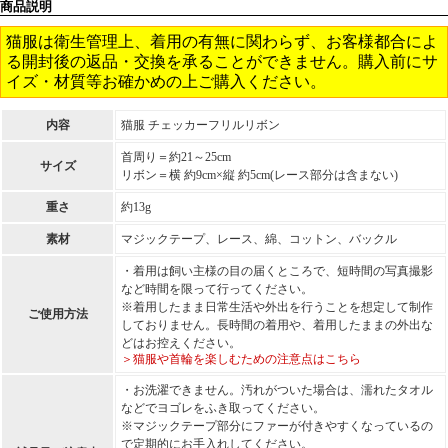
商品説明
猫服は衛生管理上、着用の有無に関わらず、お客様都合によ
る開封後の返品・交換を承ることができません。購入前にサ
イズ・材質等お確かめの上ご購入ください。
内容
猫服 チェッカーフリルリボン
首周り＝約21～25cm
サイズ
リボン＝横 約9cm×縦 約5cm(レース部分は含まない)
重さ
約13g
素材
マジックテープ、レース、綿、コットン、バックル
・着用は飼い主様の目の届くところで、短時間の写真撮影
など時間を限って行ってください。
※着用したまま日常生活や外出を行うことを想定して制作
ご使用方法
しておりません。長時間の着用や、着用したままの外出な
どはお控えください。
＞猫服や首輪を楽しむための注意点はこちら
・お洗濯できません。汚れがついた場合は、濡れたタオル
などでヨゴレをふき取ってください。
※マジックテープ部分にファーが付きやすくなっているの
で定期的にお手入れしてください。