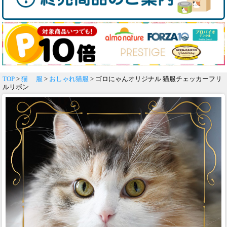
TOP
>
猫 服
>
おしゃれ猫服
> ゴロにゃんオリジナル 猫服チェッカーフリ
ルリボン